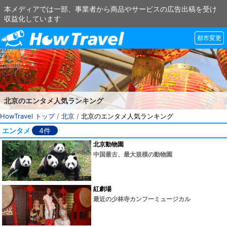
本メディアでは一部、事業者から商品やサービスの広告出稿を受け
収益化しています
都市変更
北京のエンタメ人気ランキング
HowTravel トップ
/
北京
/
北京のエンタメ人気ランキング
エンタメ
4件
北京動物園
中国最古、最大規模の動物園
紅劇場
最近の少林寺カンフーミュージカル