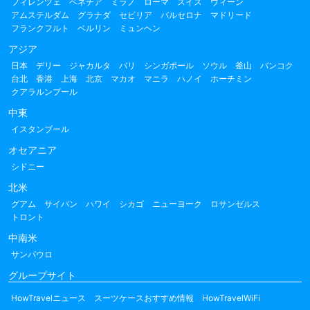
フィレンツェ
ベネチア
ミラノ
ローマ
スイス
ウィーン
アムステルダム
グラナダ
セビリア
バルセロナ
マドリード
フランクフルト
ベルリン
ミュンヘン
アジア
日本
デリー
ジャカルタ
バリ
シンガポール
ソウル
釜山
バンコク
台北
香港
上海
北京
マカオ
マニラ
ハノイ
ホーチミン
クアラルンプール
中東
イスタンブール
オセアニア
シドニー
北米
グアム
サイパン
ハワイ
シカゴ
ニューヨーク
ロサンゼルス
トロント
中南米
サンパウロ
グループサイト
HowTravelニュース
スーツケースおすすめ情報
HowTravelWiFi