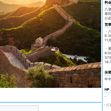
料
八達
慕田
が
営
・
6:3
11月
・
8:0
3/
18:
休
年
HP
-
・八