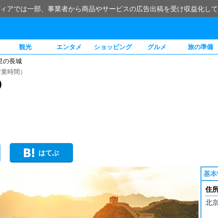
ィアでは一部、事業者から商品やサービスの広告出稿を受け収益化して
観光
エンタメ
ショッピング
グルメ
旅の準備
里の長城
営業時間）
)
はてぶ
基本
住
北