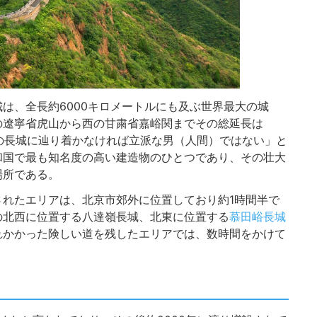
は、全長約6000キロメートルにも及ぶ世界最大の城
の遼寧省虎山から西の甘粛省嘉峪関までその総延長は
里の長城に辿り着かなければ立派な男（人間）ではない」と
和国で最も知名度の高い建造物のひとつであり、その壮大
場所である。
されたエリアは、北京市郊外に位置しており約1時間半で
の北西に位置する八達嶺長城、北東に位置する
慕田峪長城
れかかった険しい道を残したエリアでは、数時間をかけて