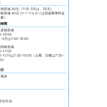
金
嶺長城 40元（11月-3月は、35元）
峪長城 40元 (ケーブルカーは別途乗車料金
必要）
業時間
八達嶺長城
0-19:00
-3月は7:00-18:00
慕田峪長城
0-17:00
16-11/15は7:30-18:00（土曜、日曜は7:30-
30）
業日
中無休
達嶺長城