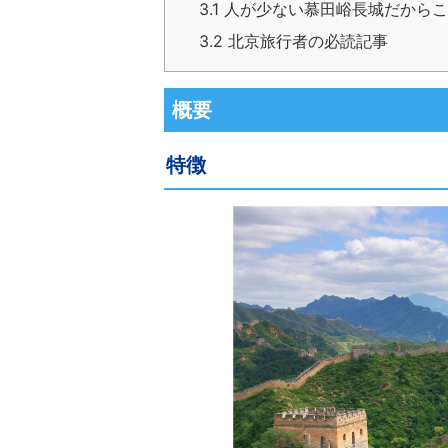
3.1
人が少ない慕田峪長城だからこ
3.2
北京旅行者の必読記事
概要
特徴