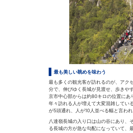
最も美しい眺めを味わう
最も多くの観光客が訪れるのが、アクセ
分で、伸びゆく長城が見渡せ、歩きや
京市中心部からは約80キロの位置にあ
年々訪れる人が増えて大変混雑している
が5頭通れ、人が10人並べる幅と言わ
八達嶺長城の入り口は山の谷にあり、
る長城の方が急な勾配になっていて、最