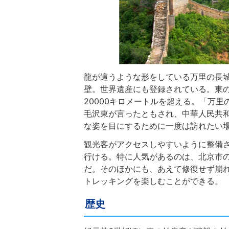
龍が這うような形をしている万里の長城
壁。世界遺産にも登録されている。東
20000キロメートルを超える。「万
毛沢東が言ったともされ、中華人民共
な姿を目にするために一度は訪れたい
観光客がアクセスしやすいように整備
行ける。特に人気があるのは、北京市
だ。そのほかにも、あえて修復せず崩
トレッキングを楽しむことができる。
歴史