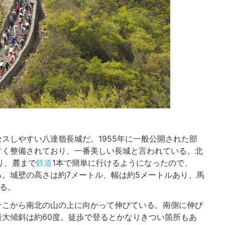
スしやすい八達嶺長城だ。1955年に一般公開された部
すく整備されており、一番美しい長城と言われている。北
り、麓まで
鉄道
1本で簡単に行けるようになったので、
。城壁の高さは約7メートル、幅は約5メートルあり、馬
れる。
そこから南北の山の上に向かって伸びている。南側に伸び
大傾斜は約60度。徒歩で登るとかなりきつい箇所もあ