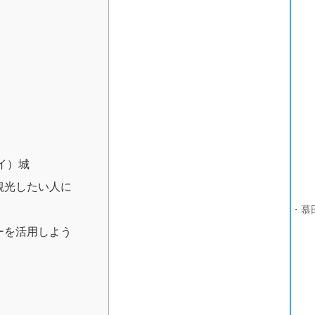
イ）城
観光したい人に
・慕
ーを活用しよう