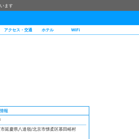
います
アクセス・交通
ホテル
WiFi
情報
所
京市延慶県八達嶺/北京市懐柔区慕田峪村