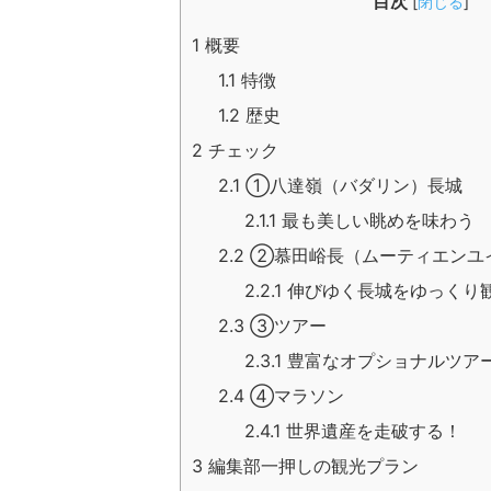
目次
[
閉じる
]
1
概要
1.1
特徴
1.2
歴史
2
チェック
2.1
①八達嶺（バダリン）長城
2.1.1
最も美しい眺めを味わう
2.2
②慕田峪長（ムーティエンユ
2.2.1
伸びゆく長城をゆっくり
2.3
③ツアー
2.3.1
豊富なオプショナルツア
2.4
④マラソン
2.4.1
世界遺産を走破する！
3
編集部一押しの観光プラン