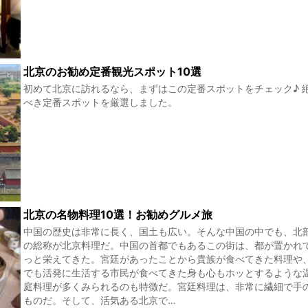
北京のお勧め定番観光スポット10選
初めて北京に訪れるなら、まずはこの定番スポットをチェック♪ 
べき定番スポットを厳選しました。
北京の名物料理10選！お勧めグルメ旅
中国の歴史は非常に長く、国土も広い。そんな中国の中でも、北
の総称が北京料理だ。中国の首都でもあるこの街は、都が置かれ
っと栄えてきた。宮廷があったことから貴族が食べてきた料理や
でも活発に生活する市民が食べてきた身も心もホッとするような
庭料理が多くみられるのも特徴だ。宮廷料理は、非常に繊細で手
ものだ。そして、活気ある北京で…