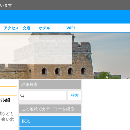
います
アクセス・交通
ホテル
WiFi
詳細検索
テル紹
この地域でカテゴリーを絞る
域なども
が良い危
観光