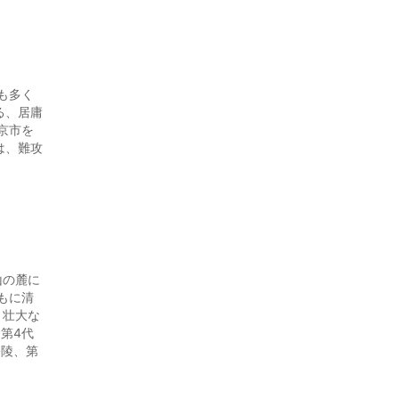
も多く
る、居庸
京市を
は、難攻
山の麓に
もに清
う壮大な
第4代
裕陵、第