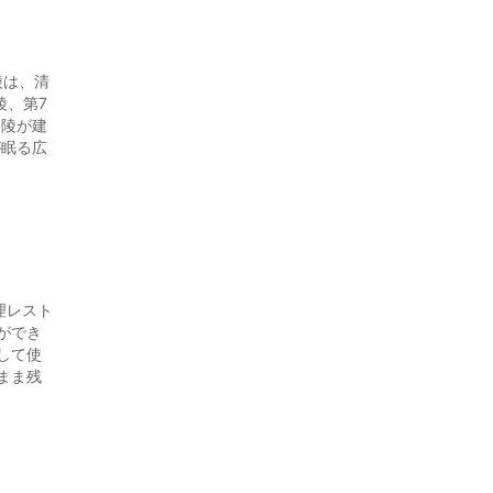
陵は、清
陵、第7
崇陵が建
が眠る広
理レスト
ができ
して使
まま残