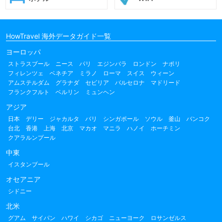
HowTravel 海外データガイド一覧
ヨーロッパ
ストラスブール
ニース
パリ
エジンバラ
ロンドン
ナポリ
フィレンツェ
ベネチア
ミラノ
ローマ
スイス
ウィーン
アムステルダム
グラナダ
セビリア
バルセロナ
マドリード
フランクフルト
ベルリン
ミュンヘン
アジア
日本
デリー
ジャカルタ
バリ
シンガポール
ソウル
釜山
バンコク
台北
香港
上海
北京
マカオ
マニラ
ハノイ
ホーチミン
クアラルンプール
中東
イスタンブール
オセアニア
シドニー
北米
グアム
サイパン
ハワイ
シカゴ
ニューヨーク
ロサンゼルス