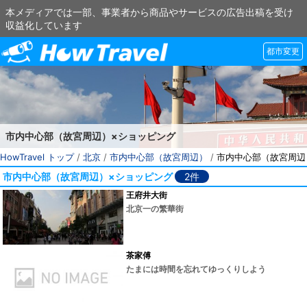
本メディアでは一部、事業者から商品やサービスの広告出稿を受け
収益化しています
都市変更
市内中心部（故宮周辺）×ショッピング
HowTravel トップ
/
北京
/
市内中心部（故宮周辺）
/
市内中心部（故宮周辺
市内中心部（故宮周辺）×ショッピング
2件
王府井大街
北京一の繁華街
茶家傅
たまには時間を忘れてゆっくりしよう