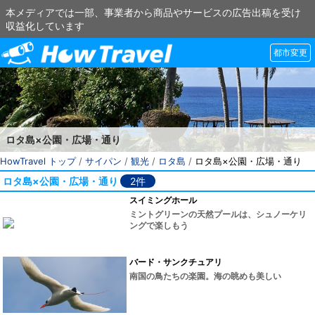
本メディアでは一部、事業者から商品やサービスの広告出稿を受け
収益化しています
都市変更
ロタ島×公園・広場・通り
HowTravel トップ
/
サイパン
/
観光
/
ロタ島
/
ロタ島×公園・広場・通り
ロタ島×公園・広場・通り
2件
スイミングホール
ミントグリーンの天然プールは、シュノーケリ
ングで楽しもう
バード・サンクチュアリ
南国の鳥たちの楽園。海の眺めも美しい