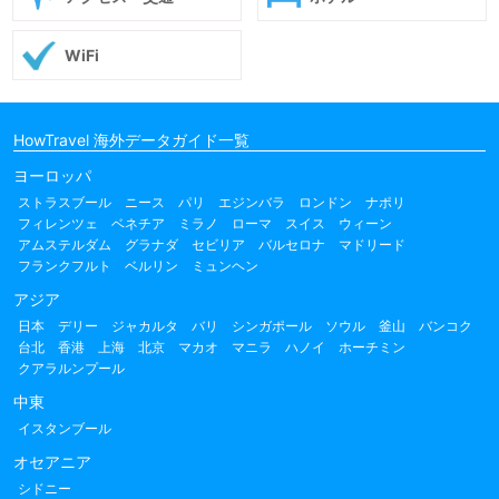
WiFi
HowTravel 海外データガイド一覧
ヨーロッパ
ストラスブール
ニース
パリ
エジンバラ
ロンドン
ナポリ
フィレンツェ
ベネチア
ミラノ
ローマ
スイス
ウィーン
アムステルダム
グラナダ
セビリア
バルセロナ
マドリード
フランクフルト
ベルリン
ミュンヘン
アジア
日本
デリー
ジャカルタ
バリ
シンガポール
ソウル
釜山
バンコク
台北
香港
上海
北京
マカオ
マニラ
ハノイ
ホーチミン
クアラルンプール
中東
イスタンブール
オセアニア
シドニー