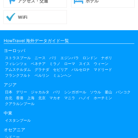
アクセス・交通
ホテル
WiFi
HowTravel 海外データガイド一覧
ヨーロッパ
ストラスブール
ニース
パリ
エジンバラ
ロンドン
ナポリ
フィレンツェ
ベネチア
ミラノ
ローマ
スイス
ウィーン
アムステルダム
グラナダ
セビリア
バルセロナ
マドリード
フランクフルト
ベルリン
ミュンヘン
アジア
日本
デリー
ジャカルタ
バリ
シンガポール
ソウル
釜山
バンコク
台北
香港
上海
北京
マカオ
マニラ
ハノイ
ホーチミン
クアラルンプール
中東
イスタンブール
オセアニア
シドニー