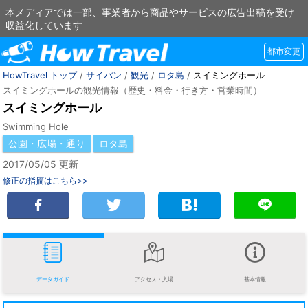
本メディアでは一部、事業者から商品やサービスの広告出稿を受け
収益化しています
都市変更
HowTravel トップ
/
サイパン
/
観光
/
ロタ島
/
スイミングホール
スイミングホールの観光情報（歴史・料金・行き方・営業時間）
スイミングホール
Swimming Hole
公園・広場・通り
ロタ島
2017/05/05 更新
修正の指摘はこちら>>
データガイド
アクセス・入場
基本情報