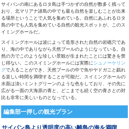
サイパンの南にあるロタ島は手つかずの自然が数多く残って
おり、北マリアナ諸島の中でも最も自然を楽しむことが出来
る場所ということで人気を集めている。自然にあふれるロタ
島の中でも人気を集めている自然の観光スポットが、このス
イミングホールだ。
スイミングホールは波によって造形された自然の岩礁穴であ
り、海の中でありながら天然プールのようになっている。自
然の力でこのような珍しい景観が生まれたことには驚きを禁
じ得ない。このスイミングホールには実際に
シュノーケリン
グ
で入ることができ、天然プールの中で魚やヤドガニと戯れ
る楽しい時間を満喫することが可能だ。スイミングホールの
水面は淡いミントグリーンのような色をしており、その先に
広がる一面の大海原の青と、どこまでも続く空の青さとの対
比も非常に美しいものとなっている。
編集部一押しの観光プラン
サイパン島より透明度の高い離島の海を満喫