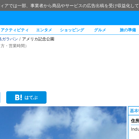
ィアでは一部、事業者から商品やサービスの広告出稿を受け収益化して
アクティビティ
エンタメ
ショッピング
グルメ
旅の準備
島ガラパン
/
アメリカ記念公園
き方・営業時間）
はてぶ
基本
住
Ind