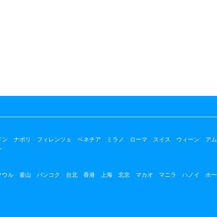
ドン
ナポリ
フィレンツェ
ベネチア
ミラノ
ローマ
スイス
ウィーン
アム
ン
ソウル
釜山
バンコク
台北
香港
上海
北京
マカオ
マニラ
ハノイ
ホー