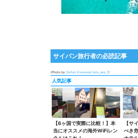
サイパン旅行者の必読記事
(Photo by
Stefan Krasowski
tata_aka_T
)
人気記事
【6ヶ国で実際に比較！】本
【サ
当にオススメの海外WiFiレン
べき
タルはこれ！
ホテ