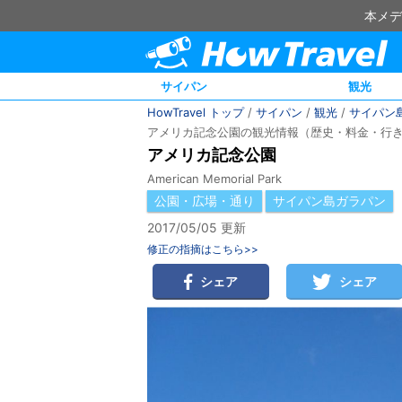
本メデ
サイパン
観光
HowTravel トップ
/
サイパン
/
観光
/
サイパン
アメリカ記念公園の観光情報（歴史・料金・行
アメリカ記念公園
American Memorial Park
公園・広場・通り
サイパン島ガラパン
2017/05/05 更新
修正の指摘はこちら>>
シェア
シェア