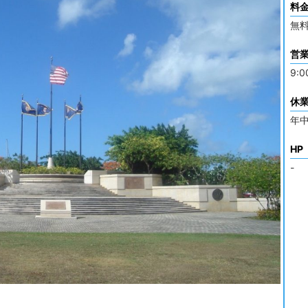
料
無
営
9:
休
年
HP
-