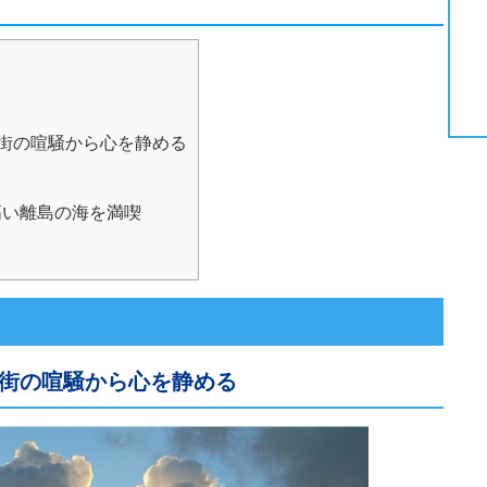
街の喧騒から心を静める
い離島の海を満喫
街の喧騒から心を静める