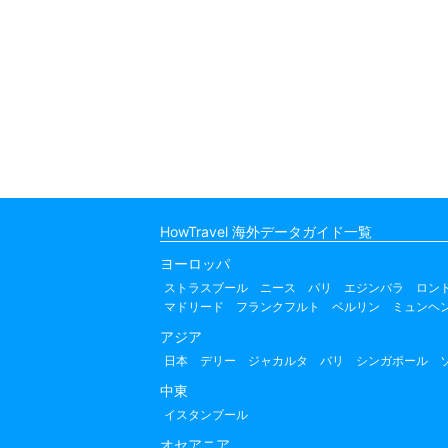
HowTravel 海外データガイド一覧
ヨーロッパ
ストラスブール
ニース
パリ
エジンバラ
ロン
マドリード
フランクフルト
ベルリン
ミュンヘ
アジア
日本
デリー
ジャカルタ
バリ
シンガポール
中東
イスタンブール
オセアニア