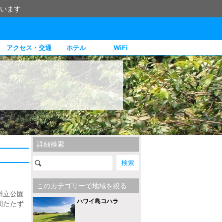
います
アクセス・交通
ホテル
WiFi
詳細検索
このカテゴリーで地域を絞る
州立公園
ハワイ島コハラ
間たたず