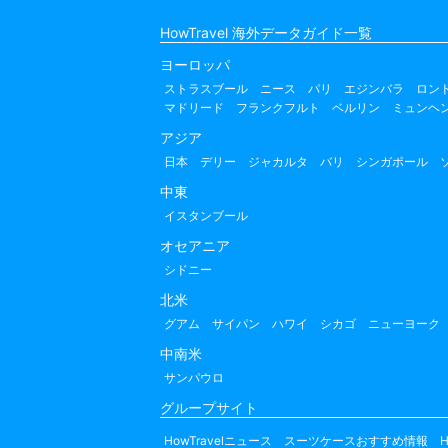
HowTravel 海外データガイド一覧
ヨーロッパ
ストラスブール
ニース
パリ
エジンバラ
ロン
マドリード
フランクフルト
ベルリン
ミュンヘ
アジア
日本
デリー
ジャカルタ
バリ
シンガポール
中東
イスタンブール
オセアニア
シドニー
北米
グアム
サイパン
ハワイ
シカゴ
ニューヨーク
中南米
サンパウロ
グループサイト
HowTravelニュース
スーツケースおすすめ情報
H