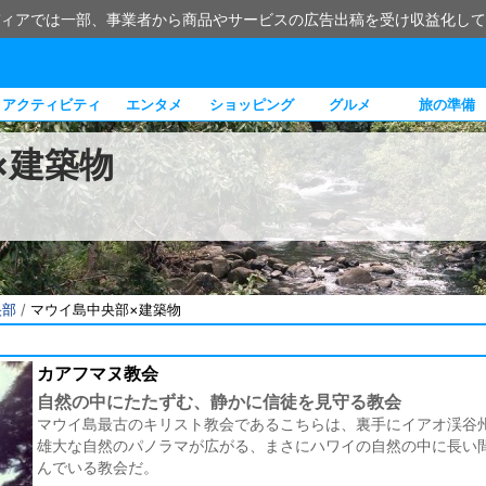
ィアでは一部、事業者から商品やサービスの広告出稿を受け収益化して
アクティビティ
エンタメ
ショッピング
グルメ
旅の準備
×建築物
央部
/
マウイ島中央部×建築物
カアフマヌ教会
自然の中にたたずむ、静かに信徒を見守る教会
マウイ島最古のキリスト教会であるこちらは、裏手にイアオ渓谷
雄大な自然のパノラマが広がる、まさにハワイの自然の中に長い
んでいる教会だ。