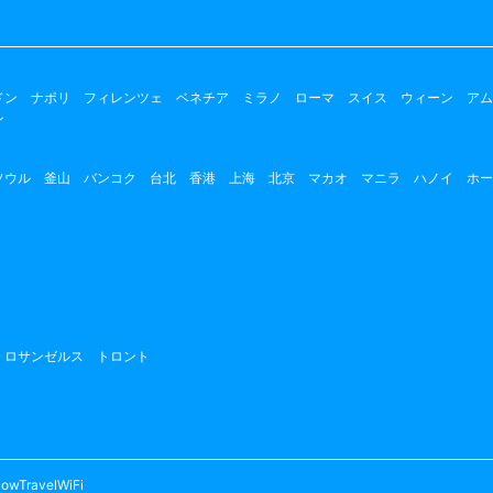
ドン
ナポリ
フィレンツェ
ベネチア
ミラノ
ローマ
スイス
ウィーン
アム
ン
ソウル
釜山
バンコク
台北
香港
上海
北京
マカオ
マニラ
ハノイ
ホー
ロサンゼルス
トロント
owTravelWiFi