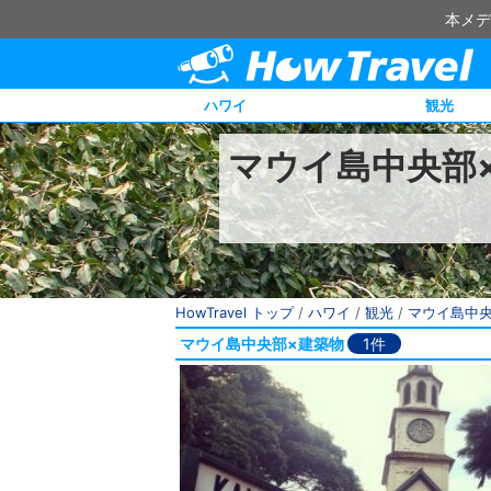
本メデ
ハワイ
観光
マウイ島中央部
HowTravel トップ
/
ハワイ
/
観光
/
マウイ島中
マウイ島中央部×建築物
1件