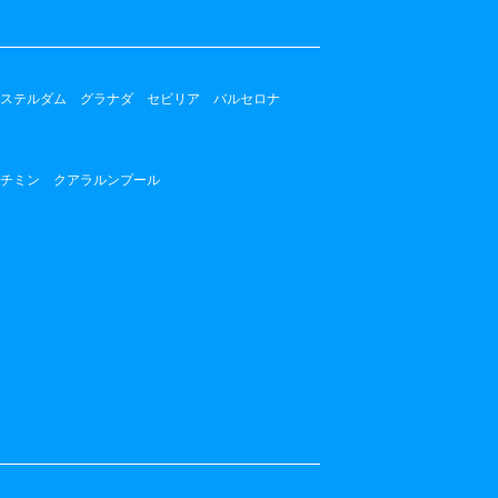
ステルダム
グラナダ
セビリア
バルセロナ
チミン
クアラルンプール