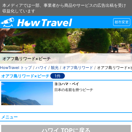
本メディアでは一部、事業者から商品やサービスの広告出稿を受け
収益化しています
都市変更
オアフ島リワード×ビーチ
HowTravel トップ
/
ハワイ
/
観光
/
オアフ島リワード
/
オアフ島リワード×
オアフ島リワード×ビーチ
1件
ヨコハマ・ベイ
日本の名前を持つビーチ
メニュー
ハワイ TOPに戻る