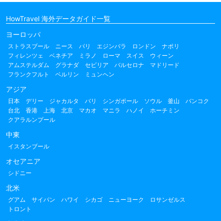
HowTravel 海外データガイド一覧
ヨーロッパ
ストラスブール
ニース
パリ
エジンバラ
ロンドン
ナポリ
フィレンツェ
ベネチア
ミラノ
ローマ
スイス
ウィーン
アムステルダム
グラナダ
セビリア
バルセロナ
マドリード
フランクフルト
ベルリン
ミュンヘン
アジア
日本
デリー
ジャカルタ
バリ
シンガポール
ソウル
釜山
バンコク
台北
香港
上海
北京
マカオ
マニラ
ハノイ
ホーチミン
クアラルンプール
中東
イスタンブール
オセアニア
シドニー
北米
グアム
サイパン
ハワイ
シカゴ
ニューヨーク
ロサンゼルス
トロント