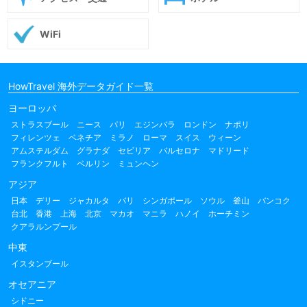
WiFi
HowTravel 海外データガイド一覧
ヨーロッパ
ストラスブール
ニース
パリ
エジンバラ
ロンドン
ナポリ
フィレンツェ
ベネチア
ミラノ
ローマ
スイス
ウィーン
アムステルダム
グラナダ
セビリア
バルセロナ
マドリード
フランクフルト
ベルリン
ミュンヘン
アジア
日本
デリー
ジャカルタ
バリ
シンガポール
ソウル
釜山
バンコク
台北
香港
上海
北京
マカオ
マニラ
ハノイ
ホーチミン
クアラルンプール
中東
イスタンブール
オセアニア
シドニー