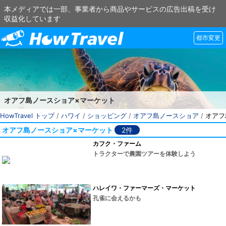
本メディアでは一部、事業者から商品やサービスの広告出稿を受け
収益化しています
都市変更
オアフ島ノースショア×マーケット
HowTravel トップ
/
ハワイ
/
ショッピング
/
オアフ島ノースショア
/
オアフ
オアフ島ノースショア×マーケット
2件
カフク・ファーム
トラクターで農園ツアーを体験しよう
ハレイワ・ファーマーズ・マーケット
孔雀に会えるかも