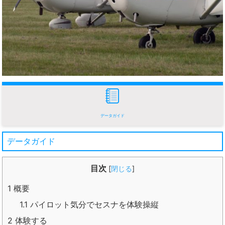
データガイド
データガイド
目次
[
閉じる
]
1
概要
1.1
パイロット気分でセスナを体験操縦
2
体験する