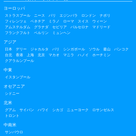
ヨーロッパ
ストラスブール
ニース
パリ
エジンバラ
ロンドン
ナポリ
フィレンツェ
ベネチア
ミラノ
ローマ
スイス
ウィーン
アムステルダム
グラナダ
セビリア
バルセロナ
マドリード
フランクフルト
ベルリン
ミュンヘン
アジア
日本
デリー
ジャカルタ
バリ
シンガポール
ソウル
釜山
バンコク
台北
香港
上海
北京
マカオ
マニラ
ハノイ
ホーチミン
クアラルンプール
中東
イスタンブール
オセアニア
シドニー
北米
グアム
サイパン
ハワイ
シカゴ
ニューヨーク
ロサンゼルス
トロント
中南米
サンパウロ