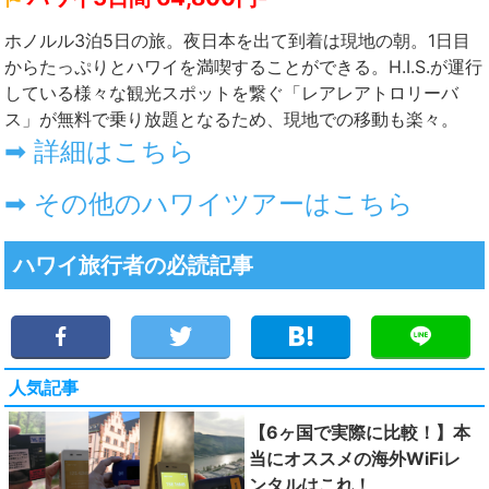
ホノルル3泊5日の旅。夜日本を出て到着は現地の朝。1日目
からたっぷりとハワイを満喫することができる。H.I.S.が運行
している様々な観光スポットを繋ぐ「レアレアトロリーバ
ス」が無料で乗り放題となるため、現地での移動も楽々。
➡ 詳細はこちら
➡ その他のハワイツアーはこちら
ハワイ旅行者の必読記事
人気記事
【6ヶ国で実際に比較！】本
当にオススメの海外WiFiレ
ンタルはこれ！