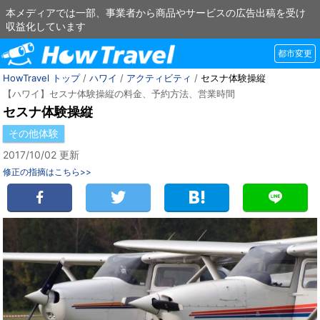
本メディアでは一部、事業者から商品やサービスの広告出稿を受け
収益化しています
都市変更
HowTravel トップ
/
ハワイ
/
アクティビティ
/
セスナ体験操縦
【ハワイ】セスナ体験操縦の料金、予約方法、営業時間
セスナ体験操縦
その他体験
2017/10/02 更新
修正の指摘はこちら>>