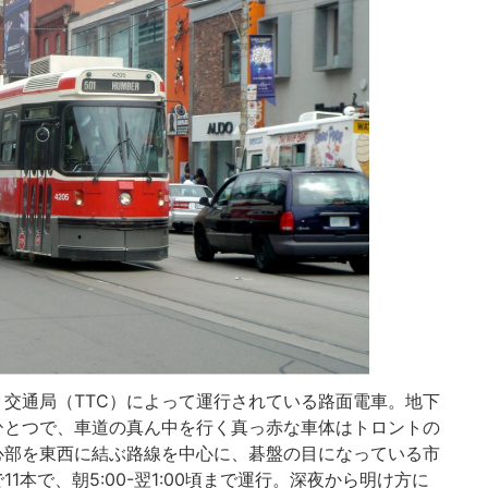
交通局（TTC）によって運行されている路面電車。地下
ひとつで、車道の真ん中を行く真っ赤な車体はトロントの
心部を東西に結ぶ路線を中心に、碁盤の目になっている市
本で、朝5:00-翌1:00頃まで運行。深夜から明け方に