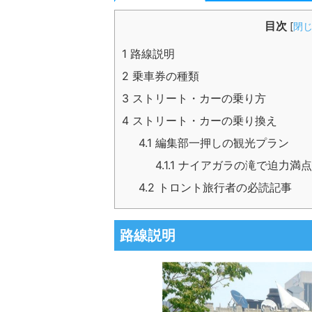
目次
[
閉
1
路線説明
2
乗車券の種類
3
ストリート・カーの乗り方
4
ストリート・カーの乗り換え
4.1
編集部一押しの観光プラン
4.1.1
ナイアガラの滝で迫力満点
4.2
トロント旅行者の必読記事
路線説明