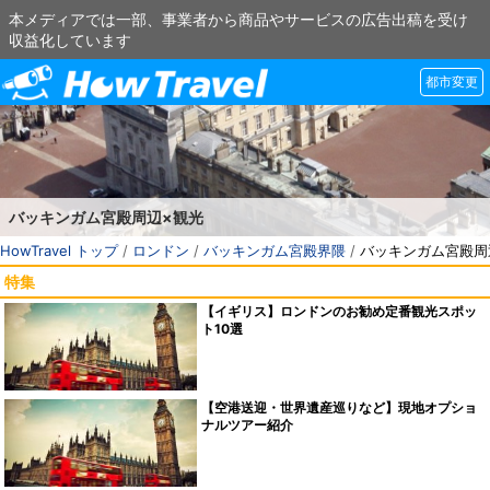
本メディアでは一部、事業者から商品やサービスの広告出稿を受け
収益化しています
都市変更
バッキンガム宮殿周辺×観光
HowTravel トップ
/
ロンドン
/
バッキンガム宮殿界隈
/
バッキンガム宮殿周
特集
【イギリス】ロンドンのお勧め定番観光スポッ
ト10選
【空港送迎・世界遺産巡りなど】現地オプショ
ナルツアー紹介