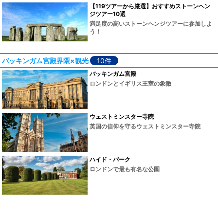
【119ツアーから厳選】おすすめストーンヘン
ジツアー10選
満足度の高いストーンヘンジツアーに参加しよ
う！
バッキンガム宮殿界隈×観光
10件
バッキンガム宮殿
ロンドンとイギリス王室の象徴
ウェストミンスター寺院
英国の信仰を守るウェストミンスター寺院
ハイド・パーク
ロンドンで最も有名な公園