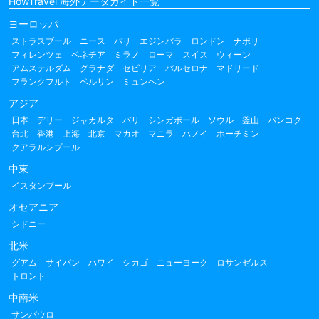
HowTravel 海外データガイド一覧
ヨーロッパ
ストラスブール
ニース
パリ
エジンバラ
ロンドン
ナポリ
フィレンツェ
ベネチア
ミラノ
ローマ
スイス
ウィーン
アムステルダム
グラナダ
セビリア
バルセロナ
マドリード
フランクフルト
ベルリン
ミュンヘン
アジア
日本
デリー
ジャカルタ
バリ
シンガポール
ソウル
釜山
バンコク
台北
香港
上海
北京
マカオ
マニラ
ハノイ
ホーチミン
クアラルンプール
中東
イスタンブール
オセアニア
シドニー
北米
グアム
サイパン
ハワイ
シカゴ
ニューヨーク
ロサンゼルス
トロント
中南米
サンパウロ