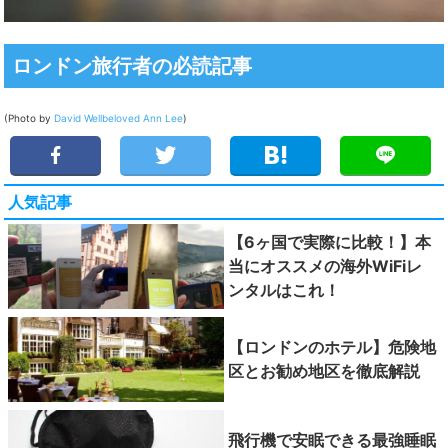
ロンドン旅行者の必読記事
(Photo by
David Wellbeloved
Ann Lee
)
人気記事
【6ヶ国で実際に比較！】本
当にオススメの海外WiFiレ
ンタルはこれ！
【ロンドンのホテル】危険地
区とお勧め地区を徹底解説
飛行機で安眠できる最強睡眠