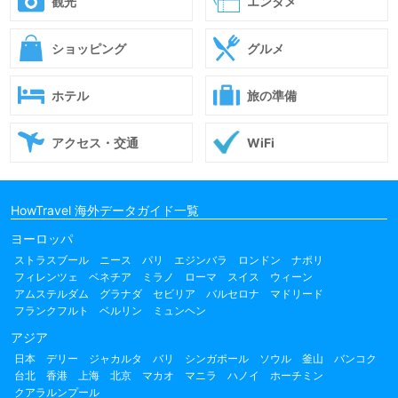
観光
エンタメ
ショッピング
グルメ
ホテル
旅の準備
アクセス・交通
WiFi
HowTravel 海外データガイド一覧
ヨーロッパ
ストラスブール
ニース
パリ
エジンバラ
ロンドン
ナポリ
フィレンツェ
ベネチア
ミラノ
ローマ
スイス
ウィーン
アムステルダム
グラナダ
セビリア
バルセロナ
マドリード
フランクフルト
ベルリン
ミュンヘン
アジア
日本
デリー
ジャカルタ
バリ
シンガポール
ソウル
釜山
バンコク
台北
香港
上海
北京
マカオ
マニラ
ハノイ
ホーチミン
クアラルンプール