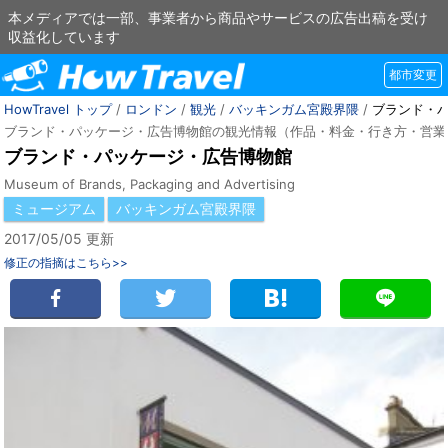
本メディアでは一部、事業者から商品やサービスの広告出稿を受け
収益化しています
都市変更
HowTravel トップ
/
ロンドン
/
観光
/
バッキンガム宮殿界隈
/
ブランド・
ブランド・パッケージ・広告博物館の観光情報（作品・料金・行き方・営業
ブランド・パッケージ・広告博物館
Museum of Brands, Packaging and Advertising
ミュージアム
バッキンガム宮殿界隈
2017/05/05 更新
修正の指摘はこちら>>