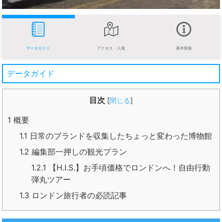
データガイド
アクセス・入場
基本情報
データガイド
目次
[
閉じる
]
1
概要
1.1
日常のブランドを収集したちょっと変わった博物館
1.2
編集部一押しの観光プラン
1.2.1
【H.I.S.】お手頃価格でロンドンへ！自由行動
弾丸ツアー
1.3
ロンドン旅行者の必読記事