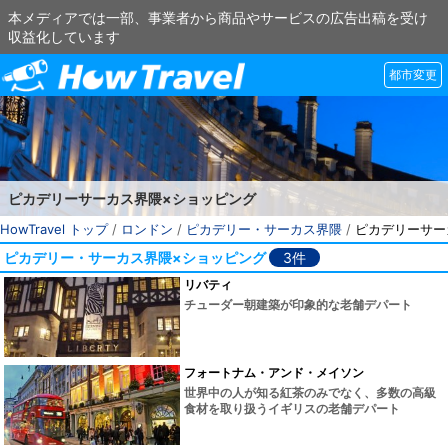
本メディアでは一部、事業者から商品やサービスの広告出稿を受け
収益化しています
都市変更
ピカデリーサーカス界隈×ショッピング
HowTravel トップ
/
ロンドン
/
ピカデリー・サーカス界隈
/
ピカデリーサー
ピカデリー・サーカス界隈×ショッピング
3件
リバティ
チューダー朝建築が印象的な老舗デパート
フォートナム・アンド・メイソン
世界中の人が知る紅茶のみでなく、多数の高級
食材を取り扱うイギリスの老舗デパート