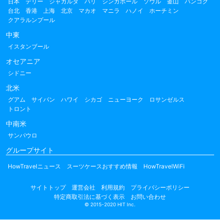
日本
デリー
ジャカルタ
バリ
シンガポール
ソウル
釜山
バンコク
台北
香港
上海
北京
マカオ
マニラ
ハノイ
ホーチミン
クアラルンプール
中東
イスタンブール
オセアニア
シドニー
北米
グアム
サイパン
ハワイ
シカゴ
ニューヨーク
ロサンゼルス
トロント
中南米
サンパウロ
グループサイト
HowTravelニュース
スーツケースおすすめ情報
HowTravelWiFi
サイトトップ
運営会社
利用規約
プライバシーポリシー
特定商取引法に基づく表示
お問い合わせ
© 2015-2020 HIT Inc.