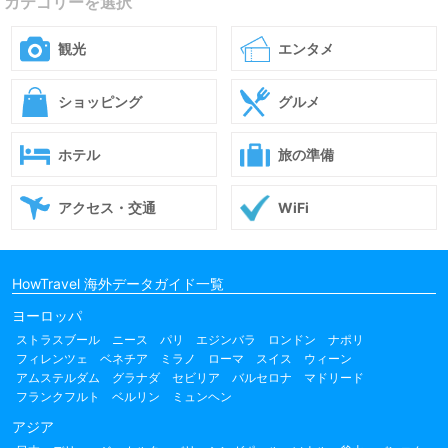
カテゴリーを選択
観光
エンタメ
ショッピング
グルメ
ホテル
旅の準備
アクセス・交通
WiFi
HowTravel 海外データガイド一覧
ヨーロッパ
ストラスブール
ニース
パリ
エジンバラ
ロンドン
ナポリ
フィレンツェ
ベネチア
ミラノ
ローマ
スイス
ウィーン
アムステルダム
グラナダ
セビリア
バルセロナ
マドリード
フランクフルト
ベルリン
ミュンヘン
アジア