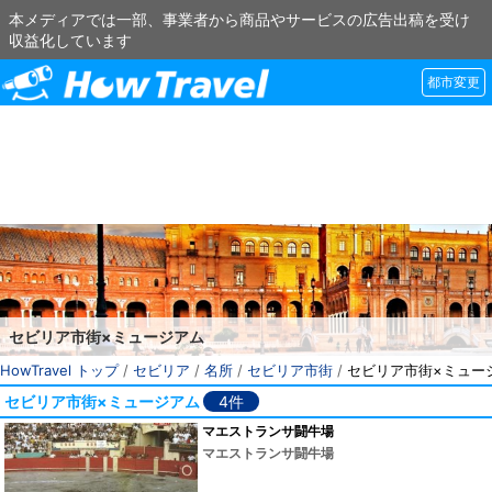
本メディアでは一部、事業者から商品やサービスの広告出稿を受け
収益化しています
都市変更
セビリア市街×ミュージアム
HowTravel トップ
/
セビリア
/
名所
/
セビリア市街
/
セビリア市街×ミュー
セビリア市街×ミュージアム
4件
マエストランサ闘牛場
マエストランサ闘牛場