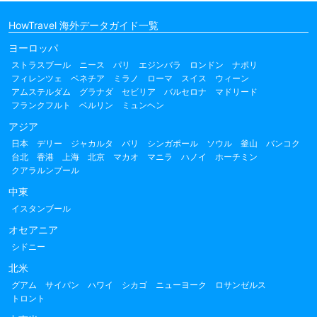
HowTravel 海外データガイド一覧
ヨーロッパ
ストラスブール
ニース
パリ
エジンバラ
ロンドン
ナポリ
フィレンツェ
ベネチア
ミラノ
ローマ
スイス
ウィーン
アムステルダム
グラナダ
セビリア
バルセロナ
マドリード
フランクフルト
ベルリン
ミュンヘン
アジア
日本
デリー
ジャカルタ
バリ
シンガポール
ソウル
釜山
バンコク
台北
香港
上海
北京
マカオ
マニラ
ハノイ
ホーチミン
クアラルンプール
中東
イスタンブール
オセアニア
シドニー
北米
グアム
サイパン
ハワイ
シカゴ
ニューヨーク
ロサンゼルス
トロント