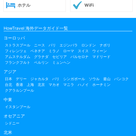
ホテル
WiFi
HowTravel 海外データガイド一覧
ヨーロッパ
ストラスブール
ニース
パリ
エジンバラ
ロンドン
ナポリ
フィレンツェ
ベネチア
ミラノ
ローマ
スイス
ウィーン
アムステルダム
グラナダ
セビリア
バルセロナ
マドリード
フランクフルト
ベルリン
ミュンヘン
アジア
日本
デリー
ジャカルタ
バリ
シンガポール
ソウル
釜山
バンコク
台北
香港
上海
北京
マカオ
マニラ
ハノイ
ホーチミン
クアラルンプール
中東
イスタンブール
オセアニア
シドニー
北米