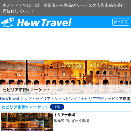
本メディアでは一部、事業者から商品やサービスの広告出稿を受け
収益化しています
都市変更
セビリア市街×マーケット
HowTravel トップ
/
セビリア
/
ショッピング
/
セビリア市街
/
セビリア市街
セビリア市街×マーケット
1件
トリアナ市場
地元客でにぎわう市場