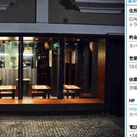
基本
住
C/A
トラ
料
タパ
営
13:
休
月
HP
htt
ス
電
+34