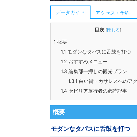
データガイド
アクセス・予約
目次
[
閉じる
]
1
概要
1.1
モダンなタパスに舌鼓を打つ
1.2
おすすめメニュー
1.3
編集部一押しの観光プラン
1.3.1
白い街・カサレスへのア
1.4
セビリア旅行者の必読記事
概要
モダンなタパスに舌鼓を打つ