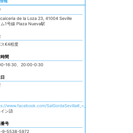
情報
所
lcaiceria de la Loza 23, 41004 Seville
ム1号線 Plaza Nueva駅
金
ス€4程度
業時間
00-16:30、20:00-0:30
業日
曜
ps://www.facebook.com/SalGordaSevilla#_=_
ペイン語
話番号
-9-5538-5972