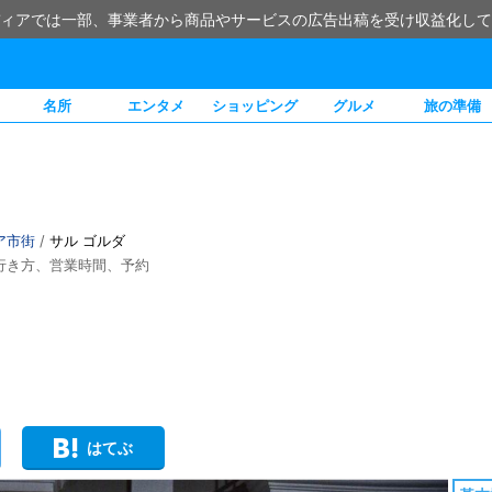
ィアでは一部、事業者から商品やサービスの広告出稿を受け収益化して
名所
エンタメ
ショッピング
グルメ
旅の準備
ア市街
/
サル ゴルダ
行き方、営業時間、予約
はてぶ