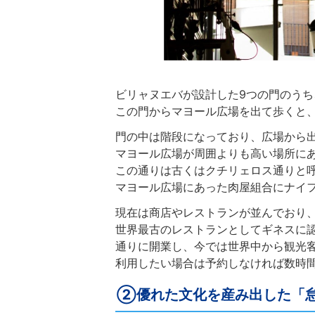
ビリャヌエバが設計した9つの門のう
この門からマヨール広場を出て歩くと
門の中は階段になっており、広場から
マヨール広場が周囲よりも高い場所に
この通りは古くはクチリェロス通りと
マヨール広場にあった肉屋組合にナイ
現在は商店やレストランが並んでおり
世界最古のレストランとしてギネスに認
通りに開業し、今では世界中から観光
利用したい場合は予約しなければ数時
②優れた文化を産み出した「怠