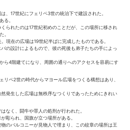
は、17世紀にフェリペ3世の統治下で建設された。
ある。
くられたのは17世紀初めのことだが、この場所に移され
った。
失。現在の広場は19世紀半ばに完成したものである。
エバの設計によるもので、彼の死後も弟子たちの手によっ
から4階建てになり、周囲の通りへのアクセスを容易にす
ェリペ2世の時代からマヨール広場をつくる構想はあり、
自然発生した広場は無秩序なつくりであったためにきれい
。
ではなく、闘牛や罪人の処刑が行われた。
章が彫られ、国旗が立つ場所がある。
建物のバルコニーが見物人で埋まり、この紋章の場所は王