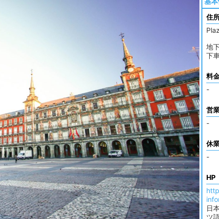
基本
住
Pla
地下
下
料
-
営
-
休
-
HP
htt
inf
日
ツ