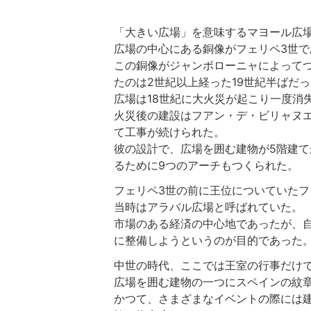
「大きい広場」を意味するマヨール広場
広場の中心にある銅像がフェリペ3世で
この銅像がジャンボローニャによってつ
たのは2世紀以上経った19世紀半ばだ
広場は18世紀に大火災が起こり一度消
火災後の建設はフアン・デ・ビリャヌ
て工事が続けられた。
彼の設計で、広場を囲む建物が5階建て
るために9つのアーチもつくられた。
フェリペ3世の前に王位についていたフ
当時はアラバル広場と呼ばれていた。
市場のある経済の中心地であったが、
に整備しようというのが目的であった
中世の時代、ここでは王室の行事だけ
広場を囲む建物の一つにスペインの紋
かつて、さまざまなイベントの際には