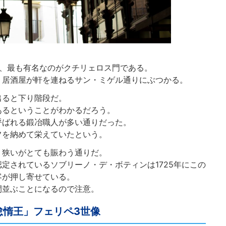
ち、最も有名なのがクチリェロス門である。
、居酒屋が軒を連ねるサン・ミゲル通りにぶつかる。
出ると下り階段だ。
あるということがわかるだろう。
呼ばれる鍛冶職人が多い通りだった。
フを納めて栄えていたという。
、狭いがとても賑わう通りだ。
定されているソブリーノ・デ・ボティンは1725年にこの
客が押し寄せている。
間並ぶことになるので注意。
惰王」フェリペ3世像