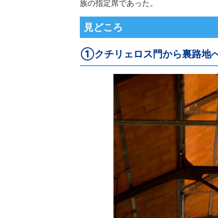
族の指定席であった。
見どころ
①クチリェロス門から裏路地