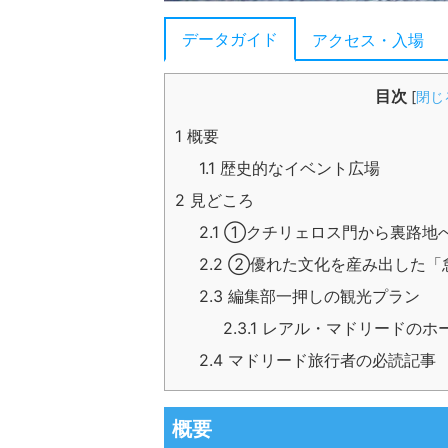
データガイド
アクセス・入場
目次
[
閉じ
1
概要
1.1
歴史的なイベント広場
2
見どころ
2.1
①クチリェロス門から裏路地
2.2
②優れた文化を産み出した「
2.3
編集部一押しの観光プラン
2.3.1
レアル・マドリードのホ
2.4
マドリード旅行者の必読記事
概要