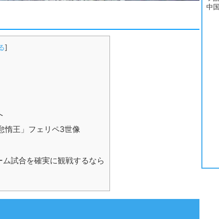
中
る
]
へ
怠惰王」フェリペ3世像
ーム試合を確実に観戦するなら