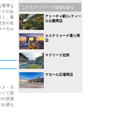
な重厚な
このカテゴリーで地域を絞る
ードがあ
アトーチャ駅/レティー
多く、素
ロ公園周辺
付きの名
ローカル
カステリャーナ通り周
辺
マドリード近郊
マヨール広場周辺
レス・タ
かくて居
パの居酒
いお酒も