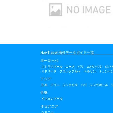
HowTravel 海外データガイド一覧
ヨーロッパ
ストラスブール
ニース
パリ
エジンバラ
ロン
マドリード
フランクフルト
ベルリン
ミュンヘ
アジア
日本
デリー
ジャカルタ
バリ
シンガポール
中東
イスタンブール
オセアニア
シドニー