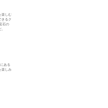
を楽しむ
できるク
宝石の
だ。
内にある
を楽しみ