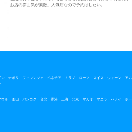
お店の雰囲気が素敵。人気店なので予約はしたい。
ドン
ナポリ
フィレンツェ
ベネチア
ミラノ
ローマ
スイス
ウィーン
アム
ン
ソウル
釜山
バンコク
台北
香港
上海
北京
マカオ
マニラ
ハノイ
ホー