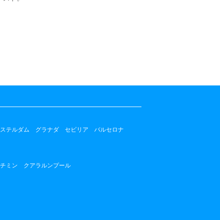
ステルダム
グラナダ
セビリア
バルセロナ
チミン
クアラルンプール