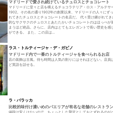
マドリードで愛され続けているチュロスとチョコレート
マドリードに堂々と店を構えるチョコラテリア・ロス・アルテサ
1902。その名の通り1902年の創業以来、マドリードの人々にず
れてきたチュロスとチョコレートの名店だ。 代々受け継がれてき
的なサクサクのチュロスとあたたかいチョコレートのはほっぺが
まうほど絶品。さらに、店内はとてもエレガントで長い歴史を感
ができる。 また、この店は…
ラス・トルティージャ・デ・ガビノ
マドリード内で一番のトルティージャを食べられるお店
店の装飾は古風。待ち時間は人気の割りにはそれほどない。店員
ど英語を話せる。
ラ・バラッカ
比較的味付け濃いめのパエリアが有名な老舗のレストラ
値段は安くはないので、ちょっとした贅沢としておとずれるのが