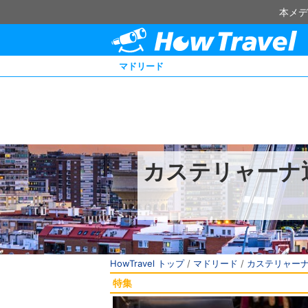
本メデ
マドリード
カステリャーナ
HowTravel トップ
/
マドリード
/
カステリャー
特集