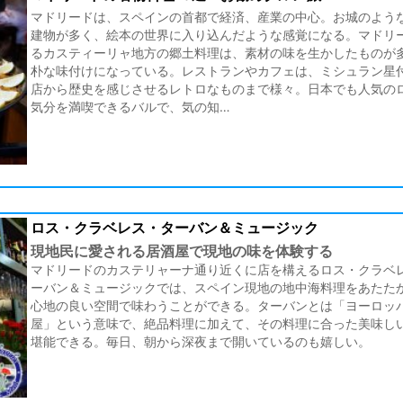
マドリードは、スペインの首都で経済、産業の中心。お城のよう
建物が多く、絵本の世界に入り込んだような感覚になる。マドリ
るカスティーリャ地方の郷土料理は、素材の味を生かしたものが
朴な味付けになっている。レストランやカフェは、ミシュラン星
店から歴史を感じさせるレトロなものまで様々。日本でも人気の
気分を満喫できるバルで、気の知…
ロス・クラベレス・ターバン＆ミュージック
現地民に愛される居酒屋で現地の味を体験する
マドリードのカステリャーナ通り近くに店を構えるロス・クラベ
ーバン＆ミュージックでは、スペイン現地の地中海料理をあたた
心地の良い空間で味わうことができる。ターバンとは「ヨーロッ
屋」という意味で、絶品料理に加えて、その料理に合った美味し
堪能できる。毎日、朝から深夜まで開いているのも嬉しい。