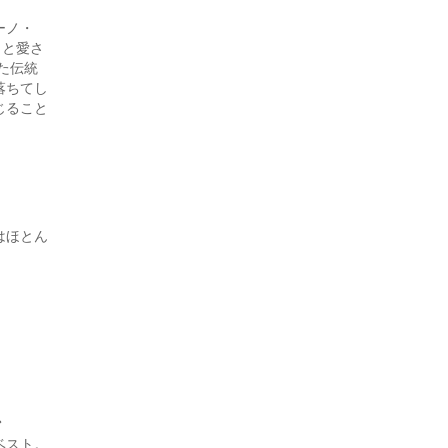
ーノ・
っと愛さ
た伝統
落ちてし
じること
はほとん
ン
ベスト。