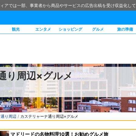
ィアでは一部、事業者から商品やサービスの広告出稿を受け収益化して
観光
エンタメ
ショッピング
グルメ
旅の準備
通り周辺×グルメ
ナ通り周辺
/
カステリャーナ通り周辺×グルメ
マドリードの名物料理10選！お勧めグルメ旅