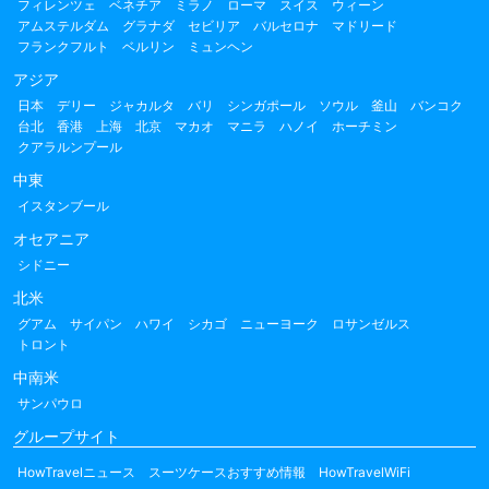
フィレンツェ
ベネチア
ミラノ
ローマ
スイス
ウィーン
アムステルダム
グラナダ
セビリア
バルセロナ
マドリード
フランクフルト
ベルリン
ミュンヘン
アジア
日本
デリー
ジャカルタ
バリ
シンガポール
ソウル
釜山
バンコク
台北
香港
上海
北京
マカオ
マニラ
ハノイ
ホーチミン
クアラルンプール
中東
イスタンブール
オセアニア
シドニー
北米
グアム
サイパン
ハワイ
シカゴ
ニューヨーク
ロサンゼルス
トロント
中南米
サンパウロ
グループサイト
HowTravelニュース
スーツケースおすすめ情報
HowTravelWiFi