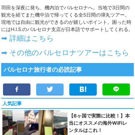
羽田を深夜に発ち、機内泊でバルセロナへ。当地で3日間の
観光を経てまた機中泊で帰ってくる全5日間の弾丸ツアー。
現地では自由に観光ができるのが嬉しいポイント。困った時
にはH.I.S.のバルセロナ支店が日本語でサポートしてくれる。
➡ 詳細はこちら
➡ その他のバルセロナツアーはこちら
バルセロナ旅行者の必読記事
人気記事
【6ヶ国で実際に比較！】本
当にオススメの海外WiFiレ
ンタルはこれ！