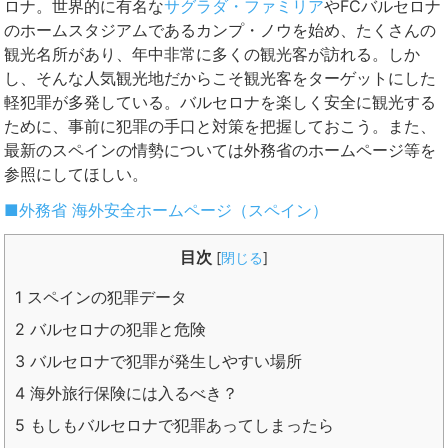
ロナ。世界的に有名な
サグラダ・ファミリア
やFCバルセロナ
のホームスタジアムであるカンプ・ノウを始め、たくさんの
観光名所があり、年中非常に多くの観光客が訪れる。しか
し、そんな人気観光地だからこそ観光客をターゲットにした
軽犯罪が多発している。バルセロナを楽しく安全に観光する
ために、事前に犯罪の手口と対策を把握しておこう。また、
最新のスペインの情勢については外務省のホームページ等を
参照にしてほしい。
■外務省 海外安全ホームページ（スペイン）
目次
[
閉じる
]
1
スペインの犯罪データ
2
バルセロナの犯罪と危険
3
バルセロナで犯罪が発生しやすい場所
4
海外旅行保険には入るべき？
5
もしもバルセロナで犯罪あってしまったら