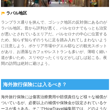
ラバル地区
ランブラス通り
を挟んで、ゴシック地区の反対側にあるのが
ラバル地区。昔から評判が悪く、バルセロナでもっとも治安
が悪いとされているエリアだ。バルセロナの中心に位置する
ため、知らず知らずのうちに足を踏み入れてしまわないよう
に注意しよう。ボケリア市場や
グエル邸
などの観光スポット
があり、お洒落なカフェやレストランも多いが、薄暗く細い
道が多いため、スリやひったくりなどがしばしば起こる。夜
間の訪問は絶対に避けよう。
海外旅行保険には入るべき？
海外旅行保険には傷害治療費用や賠償責任など様々な補償が
ついているが、必要以上の補償や保険金が設定されているケ
ースが多々ある。そこでHowTravel編集部では、どのような