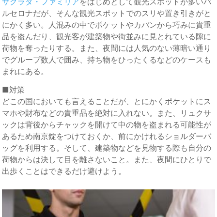
サグラダ・ファミリア
をはじめとして観光スポットが多いバ
ルセロナだが、そんな観光スポットでのスリや置き引きがと
にかく多い。人混みの中でポケットやカバンから巧みに貴重
品を盗んだり、観光客が建築物や街並みに見とれている隙に
荷物を奪ったりする。また、夜間には人気のない薄暗い通り
でグループ数人で囲み、持ち物をひったくるなどのケースも
まれにある。
■対策
どこの国においても言えることだが、とにかくポケットにス
マホや財布などの貴重品を絶対に入れない。また、リュクサ
ックは背後からチャックを開けて中の物を盗まれる可能性が
あるため南京錠をつけておくか、前にかけれるショルダーバ
ッグを利用する。そして、建築物などを見物する際も自分の
荷物からは決して目を離さないこと。また、夜間にひとりで
出歩くことはできるだけ避けよう。