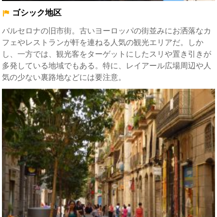
ゴシック地区
バルセロナの旧市街。古いヨーロッパの街並みにお洒落なカ
フェやレストランが軒を連ねる人気の観光エリアだ。しか
し、一方では、観光客をターゲットにしたスリや置き引きが
多発している地域でもある。特に、
レイアール広場
周辺や人
気の少ない裏路地などには要注意。