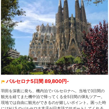
バルセロナ5日間 89,800円-
羽田を深夜に発ち、機内泊でバルセロナへ。当地で3日間の
観光を経てまた機中泊で帰ってくる全5日間の弾丸ツアー。
現地では自由に観光ができるのが嬉しいポイント。困った時
にはH.I.S.のバルセロナ支店が日本語でサポートしてくれる。