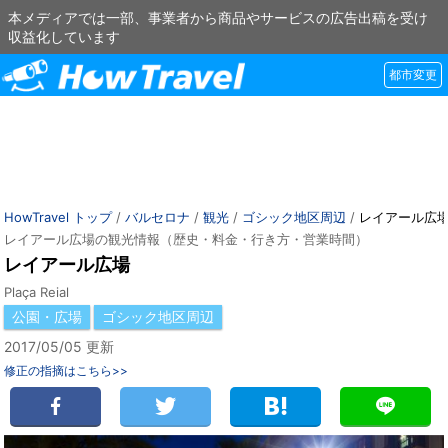
本メディアでは一部、事業者から商品やサービスの広告出稿を受け
収益化しています
都市変更
HowTravel トップ
/
バルセロナ
/
観光
/
ゴシック地区周辺
/
レイアール広
レイアール広場の観光情報（歴史・料金・行き方・営業時間）
レイアール広場
Plaça Reial
公園・広場
ゴシック地区周辺
2017/05/05 更新
修正の指摘はこちら>>