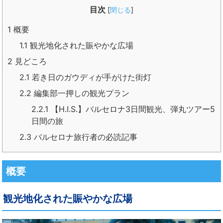
目次
[
閉じる
]
1
概要
1.1
観光地化された賑やかな広場
2
見どころ
2.1
若き日のガウディが手がけた街灯
2.2
編集部一押しの観光プラン
2.2.1
【H.I.S.】バルセロナ3日間観光、弾丸ツアー5
日間の旅
2.3
バルセロナ旅行者の必読記事
概要
観光地化された賑やかな広場