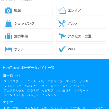
観光
エンタメ
ショッピング
グルメ
旅の準備
アクセス・交通
ホテル
WiFi
HowTravel 海外データガイド一覧
ヨーロッパ
ストラスブール
ニース
パリ
エジンバラ
ロンドン
ナポリ
フィレンツェ
ベネチア
ミラノ
ローマ
スイス
ウィーン
アムステルダム
グラナダ
セビリア
バルセロナ
マドリード
フランクフルト
ベルリン
ミュンヘン
アジア
日本
デリー
ジャカルタ
バリ
シンガポール
ソウル
釜山
バンコク