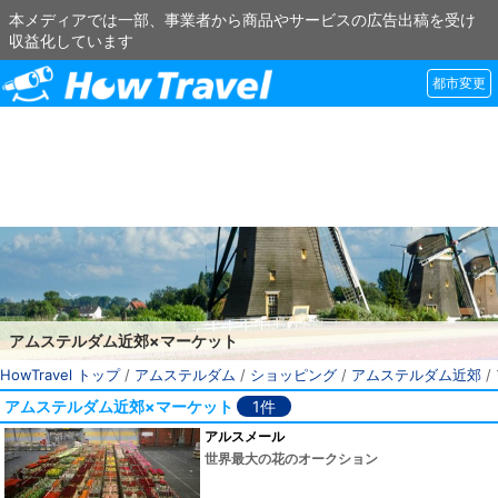
本メディアでは一部、事業者から商品やサービスの広告出稿を受け
収益化しています
都市変更
アムステルダム近郊×マーケット
HowTravel トップ
/
アムステルダム
/
ショッピング
/
アムステルダム近郊
/
アムステルダム近郊×マーケット
1件
アルスメール
世界最大の花のオークション