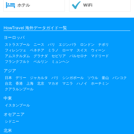
ホテル
WiFi
HowTravel 海外データガイド一覧
ヨーロッパ
ストラスブール
ニース
パリ
エジンバラ
ロンドン
ナポリ
フィレンツェ
ベネチア
ミラノ
ローマ
スイス
ウィーン
アムステルダム
グラナダ
セビリア
バルセロナ
マドリード
フランクフルト
ベルリン
ミュンヘン
アジア
日本
デリー
ジャカルタ
バリ
シンガポール
ソウル
釜山
バンコク
台北
香港
上海
北京
マカオ
マニラ
ハノイ
ホーチミン
クアラルンプール
中東
イスタンブール
オセアニア
シドニー
北米