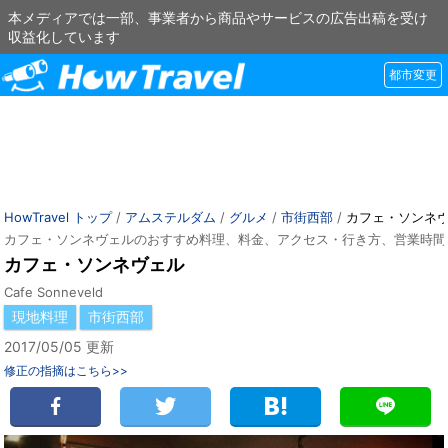
本メディアでは一部、事業者から商品やサービスの広告出稿を受け
収益化しています
都市変更
HowTravel トップ
/
アムステルダム
/
グルメ
/
市街西部
/
カフェ・ソンネ
カフェ・ソンネヴェルのおすすめ料理、料金、アクセス・行き方、営業時間
カフェ・ソンネヴェル
Cafe Sonneveld
現地料理
市街西部
2017/05/05 更新
修正の指摘はこちら>>