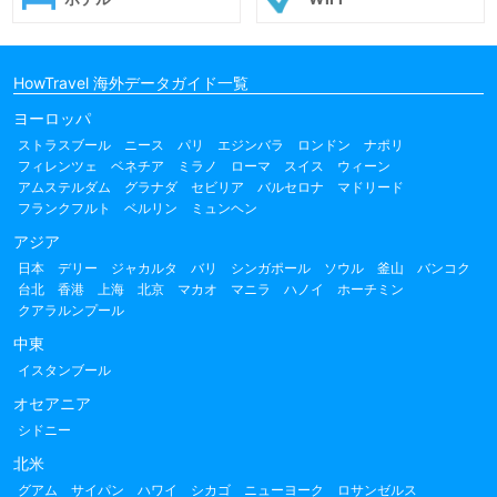
HowTravel 海外データガイド一覧
ヨーロッパ
ストラスブール
ニース
パリ
エジンバラ
ロンドン
ナポリ
フィレンツェ
ベネチア
ミラノ
ローマ
スイス
ウィーン
アムステルダム
グラナダ
セビリア
バルセロナ
マドリード
フランクフルト
ベルリン
ミュンヘン
アジア
日本
デリー
ジャカルタ
バリ
シンガポール
ソウル
釜山
バンコク
台北
香港
上海
北京
マカオ
マニラ
ハノイ
ホーチミン
クアラルンプール
中東
イスタンブール
オセアニア
シドニー
北米
グアム
サイパン
ハワイ
シカゴ
ニューヨーク
ロサンゼルス