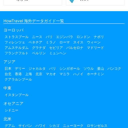
HowTravel 海外データガイド一覧
ヨーロッパ
ストラスブール
ニース
パリ
エジンバラ
ロンドン
ナポリ
フィレンツェ
ベネチア
ミラノ
ローマ
スイス
ウィーン
アムステルダム
グラナダ
セビリア
バルセロナ
マドリード
フランクフルト
ベルリン
ミュンヘン
アジア
日本
デリー
ジャカルタ
バリ
シンガポール
ソウル
釜山
バンコク
台北
香港
上海
北京
マカオ
マニラ
ハノイ
ホーチミン
クアラルンプール
中東
イスタンブール
オセアニア
シドニー
北米
グアム
サイパン
ハワイ
シカゴ
ニューヨーク
ロサンゼルス