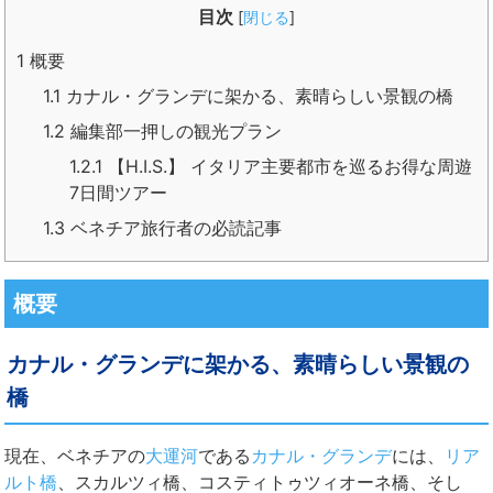
目次
[
閉じる
]
1
概要
1.1
カナル・グランデに架かる、素晴らしい景観の橋
1.2
編集部一押しの観光プラン
1.2.1
【H.I.S.】 イタリア主要都市を巡るお得な周遊
7日間ツアー
1.3
ベネチア旅行者の必読記事
概要
カナル・グランデに架かる、素晴らしい景観の
橋
現在、ベネチアの
大運河
である
カナル・グランデ
には、
リア
ルト橋
、スカルツィ橋、コスティトゥツィオーネ橋、そし