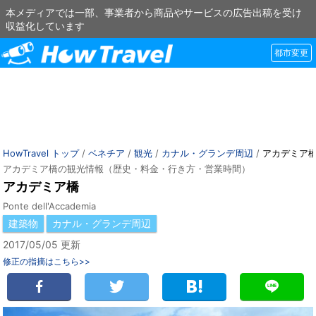
本メディアでは一部、事業者から商品やサービスの広告出稿を受け
収益化しています
都市変更
HowTravel トップ
/
ベネチア
/
観光
/
カナル・グランデ周辺
/
アカデミア
アカデミア橋の観光情報（歴史・料金・行き方・営業時間）
アカデミア橋
Ponte dell'Accademia
建築物
カナル・グランデ周辺
2017/05/05 更新
修正の指摘はこちら>>