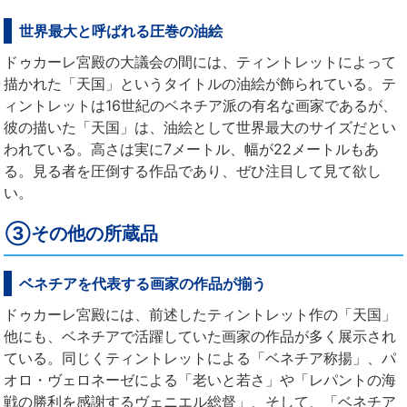
世界最大と呼ばれる圧巻の油絵
ドゥカーレ宮殿の大議会の間には、ティントレットによって
描かれた「天国」というタイトルの油絵が飾られている。テ
ィントレットは16世紀のベネチア派の有名な画家であるが、
彼の描いた「天国」は、油絵として世界最大のサイズだとい
われている。高さは実に7メートル、幅が22メートルもあ
る。見る者を圧倒する作品であり、ぜひ注目して見て欲し
い。
③その他の所蔵品
ベネチアを代表する画家の作品が揃う
ドゥカーレ宮殿には、前述したティントレット作の「天国」
他にも、ベネチアで活躍していた画家の作品が多く展示され
ている。同じくティントレットによる「ベネチア称揚」、パ
オロ・ヴェロネーゼによる「老いと若さ」や「レパントの海
戦の勝利を感謝するヴェニエル総督」、そして、「ベネチア