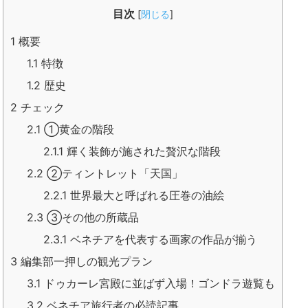
目次
[
閉じる
]
1
概要
1.1
特徴
1.2
歴史
2
チェック
2.1
①黄金の階段
2.1.1
輝く装飾が施された贅沢な階段
2.2
②ティントレット「天国」
2.2.1
世界最大と呼ばれる圧巻の油絵
2.3
③その他の所蔵品
2.3.1
ベネチアを代表する画家の作品が揃う
3
編集部一押しの観光プラン
3.1
ドゥカーレ宮殿に並ばず入場！ゴンドラ遊覧も
3.2
ベネチア旅行者の必読記事