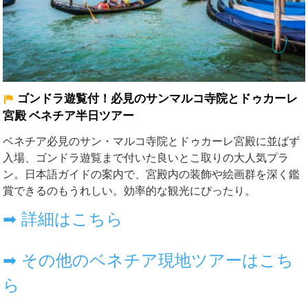
ゴンドラ遊覧付！必見のサンマルコ寺院とドゥカーレ
宮殿 ベネチア半日ツアー
ベネチア必見の
サン・マルコ寺院
とドゥカーレ宮殿に並ばず
入場、ゴンドラ遊覧まで付いた良いとこ取りの大人気プラ
ン。日本語ガイドの案内で、宮殿内の装飾や絵画群を深く鑑
賞できるのもうれしい。効率的な観光にぴったり。
➡ 詳細はこちら
➡ その他のベネチア現地ツアーはこち
ら