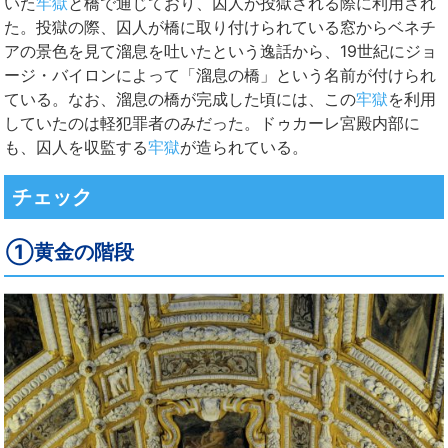
いた
牢獄
と橋で通じており、囚人が投獄される際に利用され
た。投獄の際、囚人が橋に取り付けられている窓からベネチ
アの景色を見て溜息を吐いたという逸話から、19世紀にジョ
ージ・バイロンによって「溜息の橋」という名前が付けられ
ている。なお、溜息の橋が完成した頃には、この
牢獄
を利用
していたのは軽犯罪者のみだった。ドゥカーレ宮殿内部に
も、囚人を収監する
牢獄
が造られている。
チェック
①黄金の階段