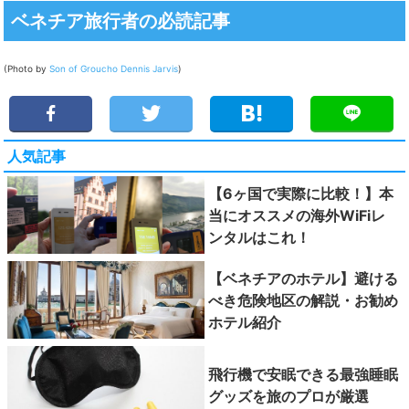
ベネチア旅行者の必読記事
(Photo by
Son of Groucho
Dennis Jarvis
)
人気記事
【6ヶ国で実際に比較！】本
当にオススメの海外WiFiレ
ンタルはこれ！
【ベネチアのホテル】避ける
べき危険地区の解説・お勧め
ホテル紹介
飛行機で安眠できる最強睡眠
グッズを旅のプロが厳選