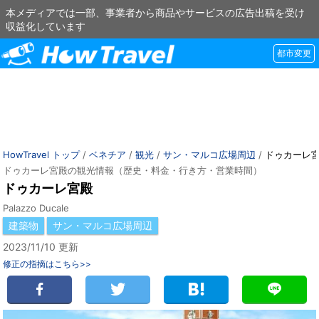
本メディアでは一部、事業者から商品やサービスの広告出稿を受け
収益化しています
都市変更
HowTravel トップ
/
ベネチア
/
観光
/
サン・マルコ広場周辺
/
ドゥカーレ
ドゥカーレ宮殿の観光情報（歴史・料金・行き方・営業時間）
ドゥカーレ宮殿
Palazzo Ducale
建築物
サン・マルコ広場周辺
2023/11/10 更新
修正の指摘はこちら>>