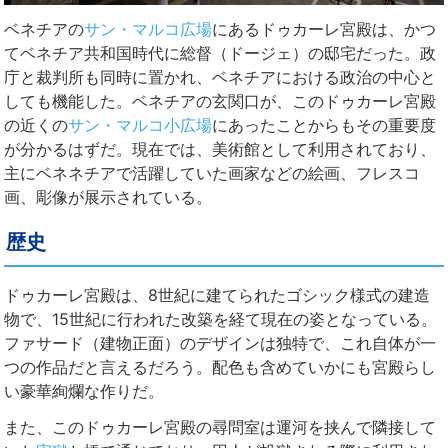
ベネチアの
サン・マルコ広場
にあるドゥカーレ宮殿は、かつ
てベネチア共和国時代に総督（ドージェ）の邸宅だった。政
庁と裁判所も同時に置かれ、ベネチアにおける政治の中心と
しても機能した。ベネチアの玄関口が、このドゥカーレ宮殿
の近くの
サン・マルコ小広場
にあったことからもその重要度
が分かるはずだ。現在では、美術館として利用されており、
主にベネネチアで活躍していた画家などの絵画、フレスコ
画、彫像が展示されている。
歴史
ドゥカーレ宮殿は、8世紀に建てられたゴシック様式の建造
物で、15世紀に行われた改築を経て現在の姿となっている。
ファサード（建物正面）のデザインは独特で、これ自体が一
つの作品だと言えるだろう。配色も含めていかにも宮殿らし
い豪華絢爛な作りだ。
また、このドゥカーレ宮殿の尋問室は運河を挟んで隣接して