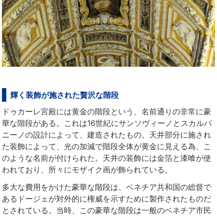
輝く装飾が施された贅沢な階段
ドゥカーレ宮殿には黄金の階段という、名前通りの非常に豪
華な階段がある。これは16世紀にサンソヴィーノとスカルパ
ニーノの設計によって、建造されたもの。天井部分に施され
た装飾によって、光の加減で階段全体が黄金に見える為、こ
のような名前が付けられた。天井の装飾には金箔と漆喰が使
われており、所々にモザイク画が飾られている。
多大な費用をかけた豪華な階段は、ベネチア共和国の総督で
あるドージェが対外的に権威を示すために製作されたものだ
とされている。当時、この豪華な階段は一般のベネチア市民