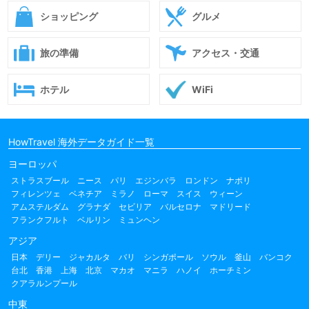
ショッピング
グルメ
旅の準備
アクセス・交通
ホテル
WiFi
HowTravel 海外データガイド一覧
ヨーロッパ
ストラスブール
ニース
パリ
エジンバラ
ロンドン
ナポリ
フィレンツェ
ベネチア
ミラノ
ローマ
スイス
ウィーン
アムステルダム
グラナダ
セビリア
バルセロナ
マドリード
フランクフルト
ベルリン
ミュンヘン
アジア
日本
デリー
ジャカルタ
バリ
シンガポール
ソウル
釜山
バンコク
台北
香港
上海
北京
マカオ
マニラ
ハノイ
ホーチミン
クアラルンプール
中東