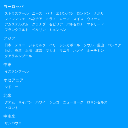
ヨーロッパ
ストラスブール
ニース
パリ
エジンバラ
ロンドン
ナポリ
フィレンツェ
ベネチア
ミラノ
ローマ
スイス
ウィーン
アムステルダム
グラナダ
セビリア
バルセロナ
マドリード
フランクフルト
ベルリン
ミュンヘン
アジア
日本
デリー
ジャカルタ
バリ
シンガポール
ソウル
釜山
バンコク
台北
香港
上海
北京
マカオ
マニラ
ハノイ
ホーチミン
クアラルンプール
中東
イスタンブール
オセアニア
シドニー
北米
グアム
サイパン
ハワイ
シカゴ
ニューヨーク
ロサンゼルス
トロント
中南米
サンパウロ