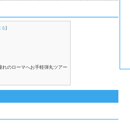
じる
]
動、憧れのローマへお手軽弾丸ツアー