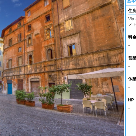
基本
住
Via
メト
料
-
営
-
休
-
HP
-