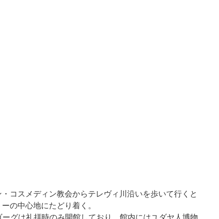
ン・コスメディン教会
からテレヴィ川沿いを歩いて行くと
トーの中心地にたどり着く。
ゴーグは礼拝時のみ開館しており、館内にはユダヤ人博物