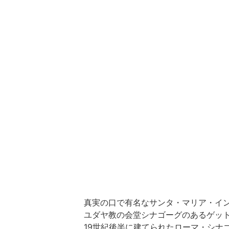
真実の口
で有名な
サンタ・マリア・イ
ユダヤ教の会堂シナゴーグのあるゲッ
19世紀後半に建てられたローマ・シナ