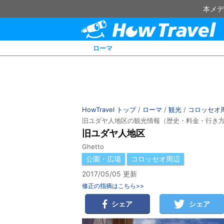
本メデ
ローマ
HowTravel トップ
/
ローマ
/
観光
/
コロッセオ
旧ユダヤ人地区の観光情報（歴史・料金・行き
旧ユダヤ人地区
Ghetto
公園・広場
コロッセオ周辺
2017/05/05 更新
修正の指摘はこちら>>
シェア
シェア