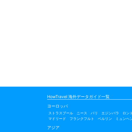
HowTravel 海外データガイド一覧
ヨーロッパ
ストラスブール
ニース
パリ
エジンバラ
ロン
マドリード
フランクフルト
ベルリン
ミュンヘ
アジア