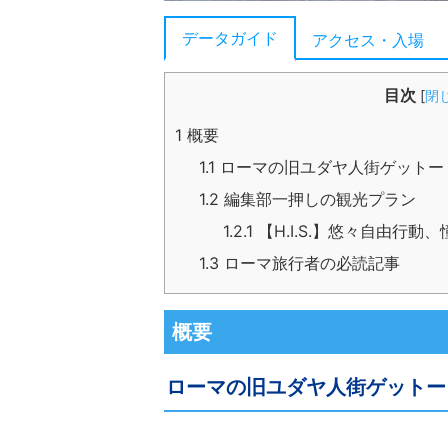
データガイド
アクセス・入場
目次
[
閉
1
概要
1.1
ローマの旧ユダヤ人街ゲットー
1.2
編集部一押しの観光プラン
1.2.1
【H.I.S.】悠々自由行
1.3
ローマ旅行者の必読記事
概要
ローマの旧ユダヤ人街ゲットー