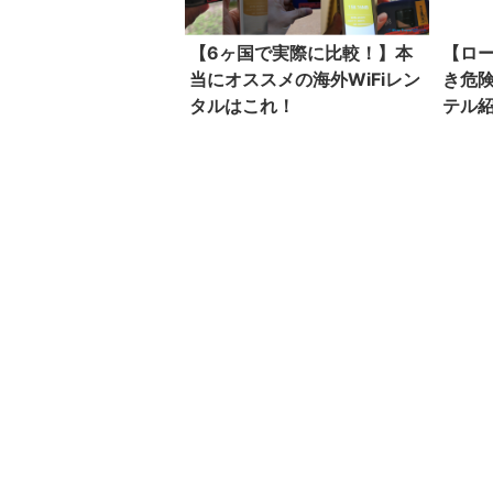
【6ヶ国で実際に比較！】本
【ロ
当にオススメの海外WiFiレン
き危
タルはこれ！
テル