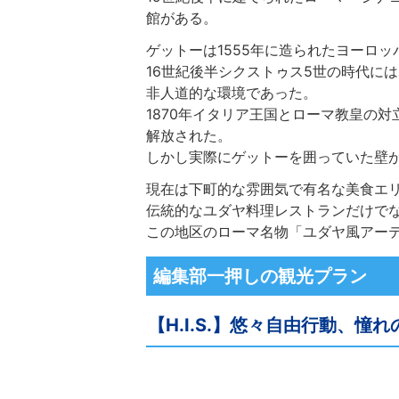
館がある。
ゲットーは1555年に造られたヨーロ
16世紀後半シクストゥス5世の時代には
非人道的な環境であった。
1870年イタリア王国とローマ教皇の
解放された。
しかし実際にゲットーを囲っていた壁が
現在は下町的な雰囲気で有名な美食エ
伝統的なユダヤ料理レストランだけで
この地区のローマ名物「ユダヤ風アー
編集部一押しの観光プラン
【H.I.S.】悠々自由行動、