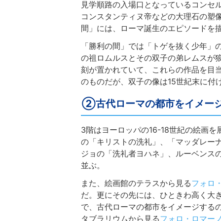
見学順路の入場口となっているコンセ
コンスタンティヌ帝などの大理石の塑
間」には、ローマ誕生のエピソードを描
「勝利の間」では「トゲを抜く少年」
の祖ロムルスとその双子の弟レムスが
刻が置かれていて、これらの作品を目
のものだが、双子の像は15世紀末に付
②古代ローマの都市をイメー
3階はヨーロッパの16-18世紀の絵
の「キリストの洗礼」、「マッダレー
ジョの「洗礼者ヨハネ」、ルーベンス
並ぶ。
また、絵画館のテラスから見る
フォロ
だ。更にその先には、ひときわ高く大
で、古代ローマの都市をイメージする
タブラリウムから見る
フォロ・ロマー