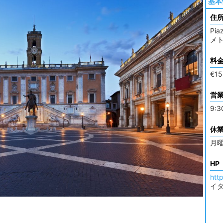
基本
住
Pia
メト
料
€15
営
9:3
休
月曜
HP
htt
イ