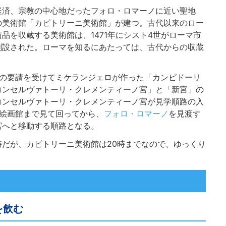
経済、宗教の中心地だった
フォロ・ロマーノ
に近い聖地
の美術館「カピトリーニ美術館」が建つ。古代以来のロー
品を収蔵する美術館は、1471年にシスト4世がローマ市
創設された。ローマを知るにあたっては、古代からの収蔵
世の要請を受けてミケランジェロが作った「カンピドーリ
コンセルヴァトーリ・クレメンティーノ宮」と「新宮」の
コンセルヴァトーリ・クレメンティーノ宮が見学順路の入
ナ絵画館まで見て回ってから、
フォロ・ロマーノ
を見渡す
宮へと移動する順路となる。
時だが、カピトリーニ美術館は20時までなので、ゆっくり
を飲む