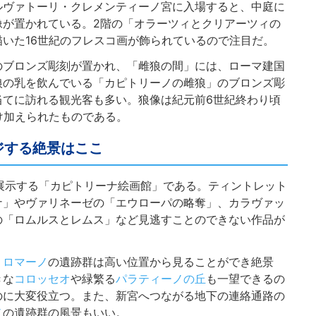
ルヴァトーリ・クレメンティーノ宮に入場すると、中庭に
像が置かれている。2階の「オラーツィとクリアーツィの
いた16世紀のフレスコ画が飾られているので注目だ。
のブロンズ彫刻が置かれ、「雌狼の間」には、ローマ建国
狼の乳を飲んでいる「カピトリーノの雌狼」のブロンズ彫
当てに訪れる観光客も多い。狼像は紀元前6世紀終わり頃
け加えられたものである。
ジする絶景はここ
画を展示する「カピトリーナ絵画館」である。ティントレット
ナ」やヴァリネーゼの「エウローパの略奪」、カラヴァッ
の「ロムルスとレムス」など見逃すことのできない作品が
・ロマーノ
の遺跡群は高い位置から見ることができ絶景
きな
コロッセオ
や緑繁る
パラティーノの丘
も一望できるの
のに大変役立つ。また、新宮へつながる地下の連絡通路の
ノ
の遺跡群の風景もいい。