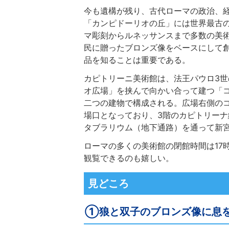
今も遺構が残り、古代ローマの政治、
「カンピドーリオの丘」には世界最古
マ彫刻からルネッサンスまで多数の美術
民に贈ったブロンズ像をベースにして
品を知ることは重要である。
カピトリーニ美術館は、法王パウロ3
オ広場」を挟んで向かい合って建つ「
二つの建物で構成される。広場右側の
場口となっており、3階のカピトリー
タブラリウム（地下通路）を通って新
ローマの多くの美術館の閉館時間は17
観覧できるのも嬉しい。
見どころ
①狼と双子のブロンズ像に息