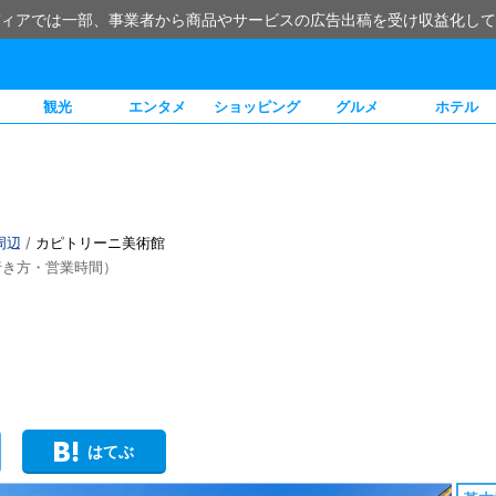
ィアでは一部、事業者から商品やサービスの広告出稿を受け収益化して
観光
エンタメ
ショッピング
グルメ
ホテル
周辺
/
カピトリーニ美術館
行き方・営業時間）
はてぶ