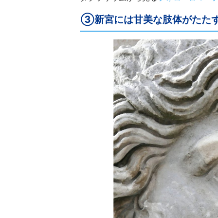
③新宮には甘美な肢体がたた