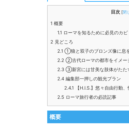
目次
[
閉
1
概要
1.1
ローマを知るために必見のカピ
2
見どころ
2.1
①狼と双子のブロンズ像に息
2.2
②古代ローマの都市をイメー
2.3
③新宮には甘美な肢体がたた
2.4
編集部一押しの観光プラン
2.4.1
【H.I.S.】悠々自由行
2.5
ローマ旅行者の必読記事
概要