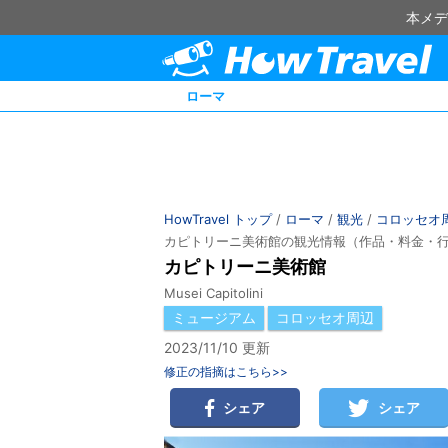
本メデ
ローマ
HowTravel トップ
/
ローマ
/
観光
/
コロッセオ
カピトリーニ美術館の観光情報（作品・料金・
カピトリーニ美術館
Musei Capitolini
ミュージアム
コロッセオ周辺
2023/11/10 更新
修正の指摘はこちら>>
シェア
シェア