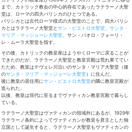
まで、カトリック教会の中心的存在であったラテラーノ大聖
堂は、ローマの四大バリシカのひとつである。
バリシカとは古代ローマ様式の大聖堂のことで、四大バリシ
カとはラテラーノ大聖堂と
サン・ピエトロ大聖堂
、
サンタ・
マリア・マッジョーレ大聖堂
、サン・パオロ・フォーリ・
レ・ムーラ大聖堂を指す。
その後、カトリックの教皇座はようやくローマに戻ることが
できたのだが、ラテラーノ大聖堂と教皇宮殿は荒れ果ててい
たため、教皇はテヴェレ川沿いのサンタ・マリア大聖堂（後
の
サンタ・マリア・マッジョーレ大聖堂
）に住んだ。
後に教皇の居住用に
サン・ピエトロ大聖堂
の隣に教皇宮殿が
造られた。
以後、教皇は現代に至るまでヴァティカン教皇宮殿で暮らし
ている。
ラテラーノ大聖堂はヴァティカンの領域外にあるが、1929年
ラテラーノ条約によってヴァティカンが教皇を君主とした独
立国として誕生すると、ラテラーノ大聖堂もヴァティカンの