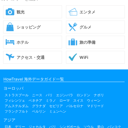
観光
エンタメ
ショッピング
グルメ
ホテル
旅の準備
アクセス・交通
WiFi
HowTravel 海外データガイド一覧
ヨーロッパ
ストラスブール
ニース
パリ
エジンバラ
ロンドン
ナポリ
フィレンツェ
ベネチア
ミラノ
ローマ
スイス
ウィーン
アムステルダム
グラナダ
セビリア
バルセロナ
マドリード
フランクフルト
ベルリン
ミュンヘン
アジア
日本
デリー
ジャカルタ
バリ
シンガポール
ソウル
釜山
バンコク