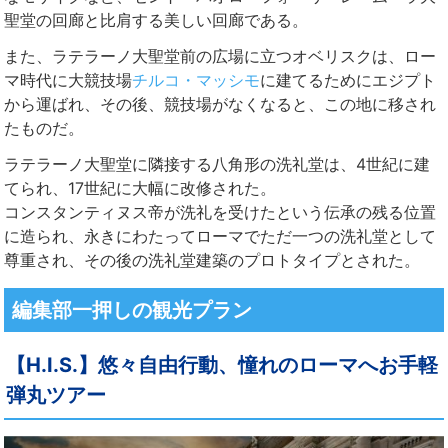
聖堂の回廊と比肩する美しい回廊である。
また、ラテラーノ大聖堂前の広場に立つオベリスクは、ロー
マ時代に大競技場
チルコ・マッシモ
に建てるためにエジプト
から運ばれ、その後、競技場がなくなると、この地に移され
たものだ。
ラテラーノ大聖堂に隣接する八角形の洗礼堂は、4世紀に建
てられ、17世紀に大幅に改修された。
コンスタンティヌス帝が洗礼を受けたという伝承の残る位置
に造られ、永きにわたってローマでただ一つの洗礼堂として
尊重され、その後の洗礼堂建築のプロトタイプとされた。
編集部一押しの観光プラン
【H.I.S.】悠々自由行動、憧れのローマへお手軽
弾丸ツアー