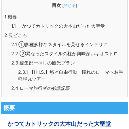
目次
[
閉じる
]
1
概要
1.1
かつてカトリックの大本山だった大聖堂
2
見どころ
2.1
①多種多様なスタイルを見せるインテリア
2.2
②異なったスタイルの柱が興味深いキオストロ
2.3
編集部一押しの観光プラン
2.3.1
【H.I.S.】悠々自由行動、憧れのローマへお手
軽弾丸ツアー
2.4
ローマ旅行者の必読記事
概要
かつてカトリックの大本山だった大聖堂