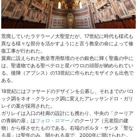
荒廃していたラテラーノ大聖堂だが、17世紀に時代も様式も
異なる様々な部分を活かすようにと言う教皇の命によって修
復工事が行われた。
翼廊に設えられた教皇専用祭壇のその銀色に輝く聖龕の中に
は、聖遺物である聖ペテロと星パウロの頭部が納められてい
る。後陣（アプシス）の13世紀に作られたモザイクも出色で
ある。
18世紀にはファサードのデザインを公募し、それまでのバロ
ック調をネオ・クラシック調に変えたアレッサンドロ・ガリ
レイの案が採用された。
ガリレイは入口の柱廊の設計にも携わり、中央の「クーリア
の青銅の扉」は
フォロ・ロマーノ
のクーリア（元老院の建
物）から移させたものである。右端のポルタ・サンタ「聖な
る扉」は聖年のみ、開かれる扉で、2000年に開けられた。