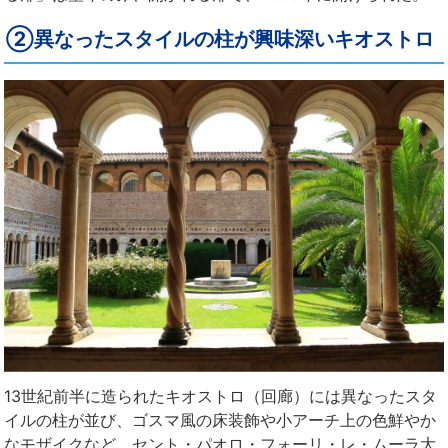
②異なったスタイルの柱が興味深いキオストロ
13世紀前半に造られたキオストロ（回廊）には異なったスタ
イルの柱が並び、ゴスマ風の床装飾や小アーチ上の色鮮やか
なモザイクなど、セント・パオロ・フォーリ・レ・ムーラ大