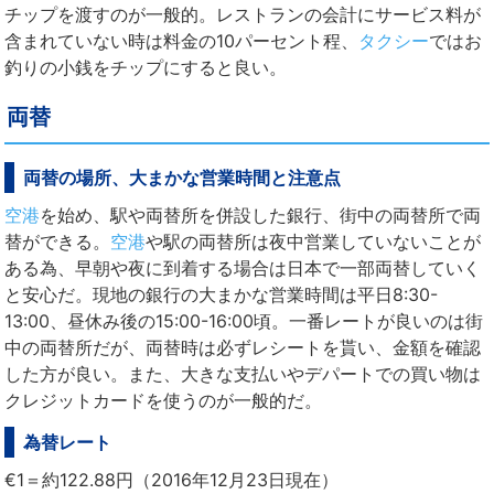
チップを渡すのが一般的。レストランの会計にサービス料が
含まれていない時は料金の10パーセント程、
タクシー
ではお
釣りの小銭をチップにすると良い。
両替
両替の場所、大まかな営業時間と注意点
空港
を始め、駅や両替所を併設した銀行、街中の両替所で両
替ができる。
空港
や駅の両替所は夜中営業していないことが
ある為、早朝や夜に到着する場合は日本で一部両替していく
と安心だ。現地の銀行の大まかな営業時間は平日8:30-
13:00、昼休み後の15:00-16:00頃。一番レートが良いのは街
中の両替所だが、両替時は必ずレシートを貰い、金額を確認
した方が良い。また、大きな支払いやデパートでの買い物は
クレジットカードを使うのが一般的だ。
為替レート
€1＝約122.88円（2016年12月23日現在）