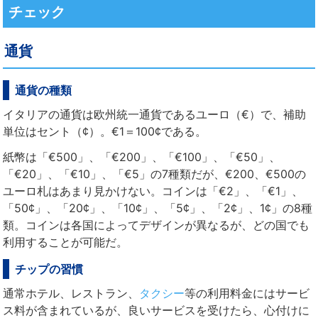
チェック
通貨
通貨の種類
イタリアの通貨は欧州統一通貨であるユーロ（€）で、補助
単位はセント（¢）。€1＝100¢である。
紙幣は「€500」、「€200」、「€100」、「€50」、
「€20」、「€10」、「€5」の7種類だが、€200、€500の
ユーロ札はあまり見かけない。コインは「€2」、「€1」、
「50¢」、「20¢」、「10¢」、「5¢」、「2¢」、1¢」の8種
類。コインは各国によってデザインが異なるが、どの国でも
利用することが可能だ。
チップの習慣
通常ホテル、レストラン、
タクシー
等の利用料金にはサービ
ス料が含まれているが、良いサービスを受けたら、心付けに