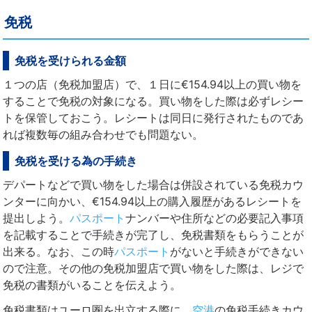
免税
免税を受けられる金額
１つの店（免税加盟店）で、１日に€154.94以上の買い物を
することで免税の対象になる。買い物をした際は必ずレシー
トを保管しておこう。レシートは同日に発行されたものであ
れば複数毎の組み合わせでも問題ない。
免税を受ける為の手続き
デパートなどで買い物をした場合は併設されている免税カウ
ンターに向かい、€154.94以上の購入履歴があるレシートを
提出しよう。
パスポート
ナンバーや住所などの必要記入事項
を記載することで手続きが完了し、免税書類をもらうことが
出来る。なお、この時
パスポート
がないと手続きができない
ので注意。その他の免税加盟店で買い物をした際は、レジで
免税の書類がいることを伝えよう。
免税書類はユーロ圏を出立する際に、
空港
の免税手続きカウ