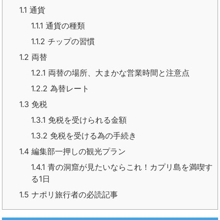
1.1
通貨
1.1.1
通貨の種類
1.1.2
チップの習慣
1.2
両替
1.2.1
両替の場所、大まかな営業時間と注意点
1.2.2
為替レート
1.3
免税
1.3.1
免税を受けられる金額
1.3.2
免税を受ける為の手続き
1.4
編集部一押しの観光プラン
1.4.1
青の洞窟が見たいならこれ！カプリ島を満喫す
る1日
1.5
ナポリ旅行者の必読記事