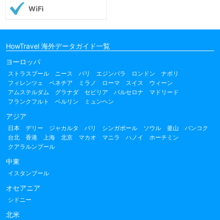
WiFi
HowTravel 海外データガイド一覧
ヨーロッパ
ストラスブール
ニース
パリ
エジンバラ
ロンドン
ナポリ
フィレンツェ
ベネチア
ミラノ
ローマ
スイス
ウィーン
アムステルダム
グラナダ
セビリア
バルセロナ
マドリード
フランクフルト
ベルリン
ミュンヘン
アジア
日本
デリー
ジャカルタ
バリ
シンガポール
ソウル
釜山
バンコク
台北
香港
上海
北京
マカオ
マニラ
ハノイ
ホーチミン
クアラルンプール
中東
イスタンブール
オセアニア
シドニー
北米