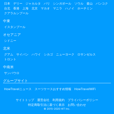
日本
デリー
ジャカルタ
バリ
シンガポール
ソウル
釜山
バンコク
台北
香港
上海
北京
マカオ
マニラ
ハノイ
ホーチミン
クアラルンプール
中東
イスタンブール
オセアニア
シドニー
北米
グアム
サイパン
ハワイ
シカゴ
ニューヨーク
ロサンゼルス
トロント
中南米
サンパウロ
グループサイト
HowTravelニュース
スーツケースおすすめ情報
HowTravelWiFi
サイトトップ
運営会社
利用規約
プライバシーポリシー
特定商取引法に基づく表示
お問い合わせ
© 2015-2020 HIT Inc.