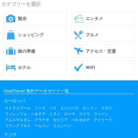
カテゴリーを選択
観光
エンタメ
ショッピング
グルメ
旅の準備
アクセス・交通
ホテル
WiFi
HowTravel 海外データガイド一覧
ヨーロッパ
ストラスブール
ニース
パリ
エジンバラ
ロンドン
ナポリ
フィレンツェ
ベネチア
ミラノ
ローマ
スイス
ウィーン
アムステルダム
グラナダ
セビリア
バルセロナ
マドリード
フランクフルト
ベルリン
ミュンヘン
アジア