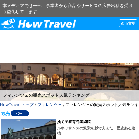
本メディアでは一部、事業者から商品やサービスの広告出稿を受け
収益化しています
都市変更
フィレンツェの観光スポット人気ランキング
HowTravel トップ
/
フィレンツェ
/
フィレンツェの観光スポット人気ランキ
観光
72件
捨て子養育院美術館
ルネッサンスの繁栄を影で支えた、歴史ある建
物