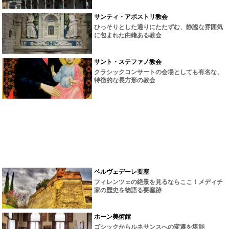
サンティ・アポストリ教会
ひっそりとした通りにたたずむ、静謐な雰囲気
に包まれた由緒ある教会
サント・ステファノ教会
クラシックコンサートの会場としても有名な、
特徴的な長方形の教会
ベルヴェデーレ要塞
フィレンツェの絶景を見るならここ！メディチ
家の歴史を物語る要塞跡
ホーン美術館
ゴシックからルネサンスへの変遷を堪能