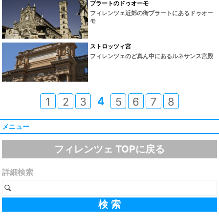
プラートのドゥオーモ
フィレンツェ近郊の街プラートにあるドゥオー
モ
ストロッツィ宮
フィレンツェのど真ん中にあるルネサンス宮殿
4
1
2
3
5
6
7
8
メニュー
フィレンツェ TOPに戻る
詳細検索