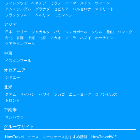
フィレンツェ
ベネチア
ミラノ
ローマ
スイス
ウィーン
アムステルダム
グラナダ
セビリア
バルセロナ
マドリード
フランクフルト
ベルリン
ミュンヘン
アジア
日本
デリー
ジャカルタ
バリ
シンガポール
ソウル
釜山
バンコク
台北
香港
上海
北京
マカオ
マニラ
ハノイ
ホーチミン
クアラルンプール
中東
イスタンブール
オセアニア
シドニー
北米
グアム
サイパン
ハワイ
シカゴ
ニューヨーク
ロサンゼルス
トロント
中南米
サンパウロ
グループサイト
HowTravelニュース
スーツケースおすすめ情報
HowTravelWiFi