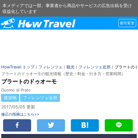
本メディアでは一部、事業者から商品やサービスの広告出稿を受け
収益化しています
都市変更
HowTravel トップ
/
フィレンツェ
/
観光
/
フィレンツェ近郊
/
プラートの
プラートのドゥオーモの観光情報（歴史・料金・行き方・営業時間）
プラートのドゥオーモ
Duomo di Prato
建築物
フィレンツェ近郊
2017/05/05 更新
修正の指摘はこちら>>