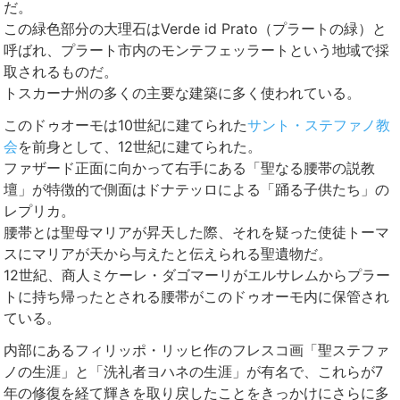
だ。
この緑色部分の大理石はVerde id Prato（プラートの緑）と
呼ばれ、プラート市内のモンテフェッラートという地域で採
取されるものだ。
トスカーナ州の多くの主要な建築に多く使われている。
このドゥオーモは10世紀に建てられた
サント・ステファノ教
会
を前身として、12世紀に建てられた。
ファザード正面に向かって右手にある「聖なる腰帯の説教
壇」が特徴的で側面はドナテッロによる「踊る子供たち」の
レプリカ。
腰帯とは聖母マリアが昇天した際、それを疑った使徒トーマ
スにマリアが天から与えたと伝えられる聖遺物だ。
12世紀、商人ミケーレ・ダゴマーリがエルサレムからプラー
トに持ち帰ったとされる腰帯がこのドゥオーモ内に保管され
ている。
内部にあるフィリッポ・リッヒ作のフレスコ画「聖ステファ
ノの生涯」と「洗礼者ヨハネの生涯」が有名で、これらが7
年の修復を経て輝きを取り戻したことをきっかけにさらに多