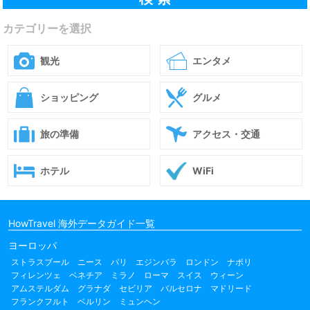
カテゴリーを選択
観光
エンタメ
ショッピング
グルメ
旅の準備
アクセス・交通
ホテル
WiFi
HowTravel 海外データガイド一覧
ヨーロッパ
ストラスブール
ニース
パリ
エジンバラ
ロンドン
ナポリ
フィレンツェ
ベネチア
ミラノ
ローマ
スイス
ウィーン
アムステルダム
グラナダ
セビリア
バルセロナ
マドリード
フランクフルト
ベルリン
ミュンヘン