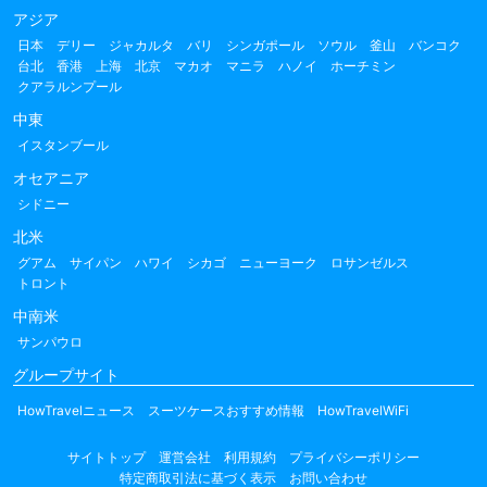
アジア
日本
デリー
ジャカルタ
バリ
シンガポール
ソウル
釜山
バンコク
台北
香港
上海
北京
マカオ
マニラ
ハノイ
ホーチミン
クアラルンプール
中東
イスタンブール
オセアニア
シドニー
北米
グアム
サイパン
ハワイ
シカゴ
ニューヨーク
ロサンゼルス
トロント
中南米
サンパウロ
グループサイト
HowTravelニュース
スーツケースおすすめ情報
HowTravelWiFi
サイトトップ
運営会社
利用規約
プライバシーポリシー
特定商取引法に基づく表示
お問い合わせ