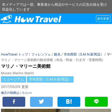
本メディアでは一部、事業者から商品やサービスの広告出稿を受け
収益化しています
都市変更
HowTravel トップ
/
フィレンツェ
/
観光
/
市街西部（S.M.N.駅周辺）
/
マ
マリノ・マリーニ美術館の観光情報（作品・料金・行き方・営業時間）
マリノ・マリーニ美術館
Museo Marino Marini
ミュージアム
市街西部（S.M.N.駅周辺）
2017/05/05 更新
修正の指摘はこちら>>