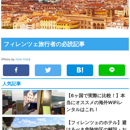
フィレンツェ旅行者の必読記事
(Photo by
Nikki
Nikki
)
人気記事
【6ヶ国で実際に比較！】本
当にオススメの海外WiFiレ
ンタルはこれ！
【フィレンツェのホテル】避
けるべき危険地区の解説・お