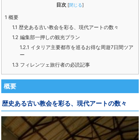
目次
[
閉じる
]
1
概要
1.1
歴史ある古い教会を彩る、現代アートの数々
1.2
編集部一押しの観光プラン
1.2.1
イタリア主要都市を巡るお得な周遊7日間ツア
ー
1.3
フィレンツェ旅行者の必読記事
概要
歴史ある古い教会を彩る、現代アートの数々