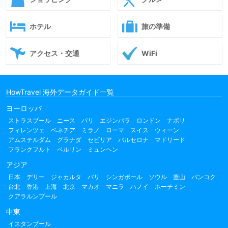
ホテル
旅の準備
アクセス・交通
WiFi
HowTravel 海外データガイド一覧
ヨーロッパ
ストラスブール
ニース
パリ
エジンバラ
ロンドン
ナポリ
フィレンツェ
ベネチア
ミラノ
ローマ
スイス
ウィーン
アムステルダム
グラナダ
セビリア
バルセロナ
マドリード
フランクフルト
ベルリン
ミュンヘン
アジア
日本
デリー
ジャカルタ
バリ
シンガポール
ソウル
釜山
バンコク
台北
香港
上海
北京
マカオ
マニラ
ハノイ
ホーチミン
クアラルンプール
中東
イスタンブール