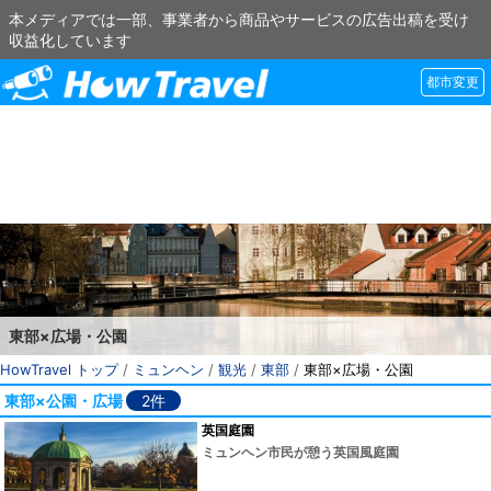
本メディアでは一部、事業者から商品やサービスの広告出稿を受け
収益化しています
都市変更
東部×広場・公園
HowTravel トップ
/
ミュンヘン
/
観光
/
東部
/
東部×広場・公園
東部×公園・広場
2件
英国庭園
ミュンヘン市民が憩う英国風庭園