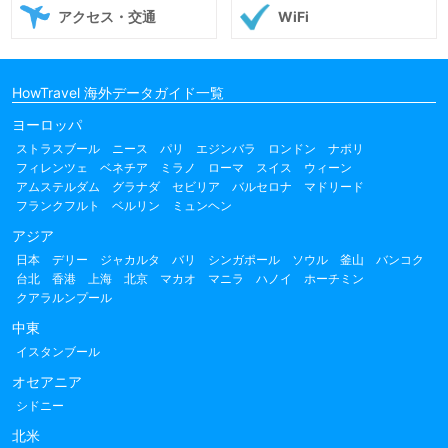
アクセス・交通
WiFi
HowTravel 海外データガイド一覧
ヨーロッパ
ストラスブール
ニース
パリ
エジンバラ
ロンドン
ナポリ
フィレンツェ
ベネチア
ミラノ
ローマ
スイス
ウィーン
アムステルダム
グラナダ
セビリア
バルセロナ
マドリード
フランクフルト
ベルリン
ミュンヘン
アジア
日本
デリー
ジャカルタ
バリ
シンガポール
ソウル
釜山
バンコク
台北
香港
上海
北京
マカオ
マニラ
ハノイ
ホーチミン
クアラルンプール
中東
イスタンブール
オセアニア
シドニー
北米