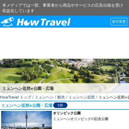
本メディアでは一部、事業者から商品やサービスの広告出稿を受け
収益化しています
都市変更
ミュンヘン近郊×公園・広場
HowTravel トップ
/
ミュンヘン
/
観光
/
ミュンヘン近郊
/
ミュンヘン近郊×
ミュンヘン近郊×公園・広場
1件
オリンピック公園
ミュンヘンオリンピックの記念公園