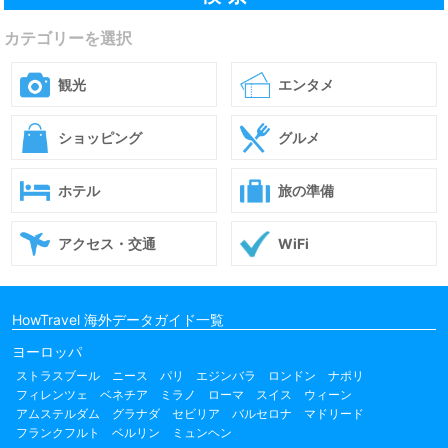
カテゴリーを選択
観光
エンタメ
ショッピング
グルメ
ホテル
旅の準備
アクセス・交通
WiFi
HowTravel 海外データガイド一覧
ヨーロッパ
ストラスブール
ニース
パリ
エジンバラ
ロンドン
ナポリ
フィレンツェ
ベネチア
ミラノ
ローマ
スイス
ウィーン
アムステルダム
グラナダ
セビリア
バルセロナ
マドリード
フランクフルト
ベルリン
ミュンヘン