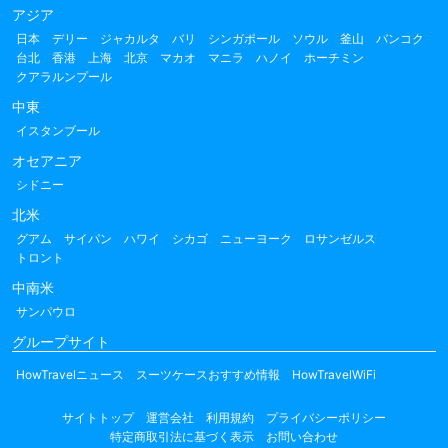
アジア
日本
デリー
ジャカルタ
バリ
シンガポール
ソウル
釜山
バンコク
台北
香港
上海
北京
マカオ
マニラ
ハノイ
ホーチミン
クアラルンプール
中東
イスタンブール
オセアニア
シドニー
北米
グアム
サイパン
ハワイ
シカゴ
ニューヨーク
ロサンゼルス
トロント
中南米
サンパウロ
グループサイト
HowTravelニュース
スーツケースおすすめ情報
HowTravelWiFi
サイトトップ
運営会社
利用規約
プライバシーポリシー
特定商取引法に基づく表示
お問い合わせ