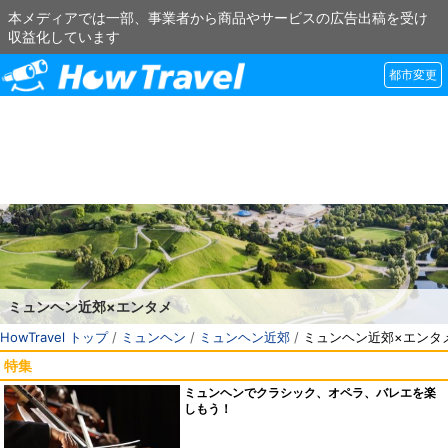
本メディアでは一部、事業者から商品やサービスの広告出稿を受け
収益化しています
都市変更
ミュンヘン近郊×エンタメ
HowTravel トップ
/
ミュンヘン
/
ミュンヘン近郊
/
ミュンヘン近郊×エンタ
特集
ミュンヘンでクラシック、オペラ、バレエを楽
しもう！