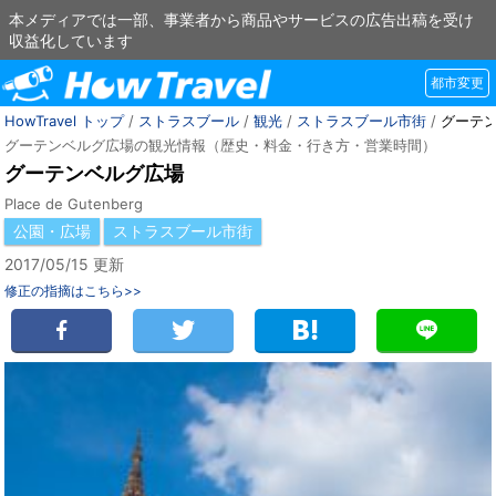
本メディアでは一部、事業者から商品やサービスの広告出稿を受け
収益化しています
都市変更
HowTravel トップ
/
ストラスブール
/
観光
/
ストラスブール市街
/
グーテ
グーテンベルグ広場の観光情報（歴史・料金・行き方・営業時間）
グーテンベルグ広場
Place de Gutenberg
公園・広場
ストラスブール市街
2017/05/15 更新
修正の指摘はこちら>>