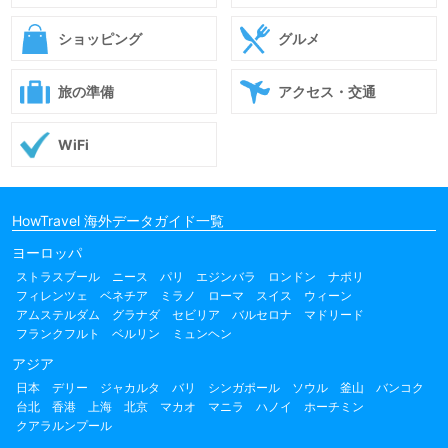
ショッピング
グルメ
旅の準備
アクセス・交通
WiFi
HowTravel 海外データガイド一覧
ヨーロッパ
ストラスブール
ニース
パリ
エジンバラ
ロンドン
ナポリ
フィレンツェ
ベネチア
ミラノ
ローマ
スイス
ウィーン
アムステルダム
グラナダ
セビリア
バルセロナ
マドリード
フランクフルト
ベルリン
ミュンヘン
アジア
日本
デリー
ジャカルタ
バリ
シンガポール
ソウル
釜山
バンコク
台北
香港
上海
北京
マカオ
マニラ
ハノイ
ホーチミン
クアラルンプール