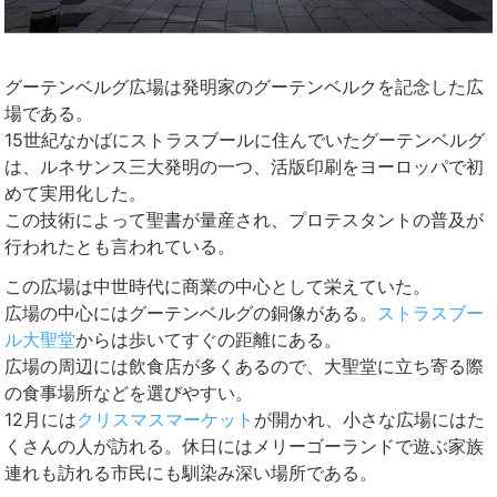
グーテンベルグ広場は発明家のグーテンベルクを記念した広
場である。
15世紀なかばにストラスブールに住んでいたグーテンベルグ
は、ルネサンス三大発明の一つ、活版印刷をヨーロッパで初
めて実用化した。
この技術によって聖書が量産され、プロテスタントの普及が
行われたとも言われている。
この広場は中世時代に商業の中心として栄えていた。
広場の中心にはグーテンベルグの銅像がある。
ストラスブー
ル大聖堂
からは歩いてすぐの距離にある。
広場の周辺には飲食店が多くあるので、大聖堂に立ち寄る際
の食事場所などを選びやすい。
12月には
クリスマスマーケット
が開かれ、小さな広場にはた
くさんの人が訪れる。休日にはメリーゴーランドで遊ぶ家族
連れも訪れる市民にも馴染み深い場所である。