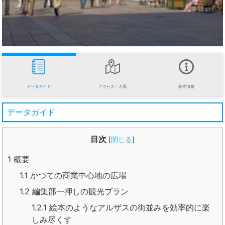
データガイド
アクセス・入場
基本情報
データガイド
目次
[
閉じる
]
1
概要
1.1
かつての商業中心地の広場
1.2
編集部一押しの観光プラン
1.2.1
絵本のようなアルザスの街並みを効率的に楽
しみ尽くす