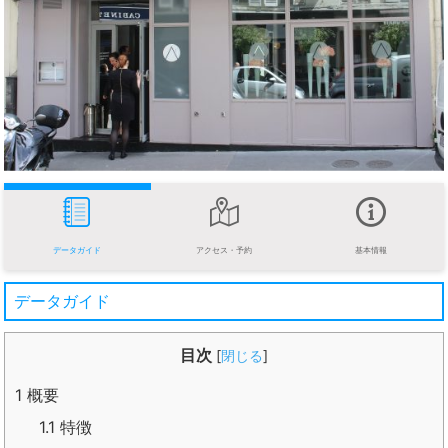
データガイド
アクセス・予約
基本情報
データガイド
目次
[
閉じる
]
1
概要
1.1
特徴