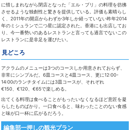
に惜しまれながら閉店となった「エル・ブリ」の料理を彷彿
させるような独創性と驚きを提供している。評価も素晴らし
く、2011年の開店からわずか3年しか経っていない昨年2014
年のミシュランで二つ星に認定された。香港にも出店してお
り、今一番勢いのあるレストランと言っても過言でないこの
レストランに是非足を運びたい。
見どころ
アクラムのメニューは3つのコースしか用意されておらず、
非常にシンプルだ。6皿コースと4皿コース、更に12:00-
14:00のランチタイムには3皿コースが、それぞれ
€150、€120、€65で楽しめる。
出てくる料理は食べることがもったいなくなるほど意匠を凝
らしたものばかり。一口食べると、味わったことのない食感
と味が口一杯に広がるだろう。
編集部一押しの観光プラン