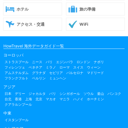
ホテル
旅の準備
アクセス・交通
WiFi
HowTravel 海外データガイド一覧
ヨーロッパ
ストラスブール
ニース
パリ
エジンバラ
ロンドン
ナポリ
フィレンツェ
ベネチア
ミラノ
ローマ
スイス
ウィーン
アムステルダム
グラナダ
セビリア
バルセロナ
マドリード
フランクフルト
ベルリン
ミュンヘン
アジア
日本
デリー
ジャカルタ
バリ
シンガポール
ソウル
釜山
バンコク
台北
香港
上海
北京
マカオ
マニラ
ハノイ
ホーチミン
クアラルンプール
中東
イスタンブール