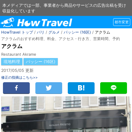
本メディアでは一部、事業者から商品やサービスの広告出稿を受け
収益化しています
都市変更
HowTravel トップ
/
パリ
/
グルメ
/
パッシー (16区)
/
アクラム
アクラムのおすすめ料理、料金、アクセス・行き方、営業時間、予約
アクラム
Restaurant Akrame
現地料理
パッシー (16区)
2017/05/05 更新
修正の指摘はこちら>>