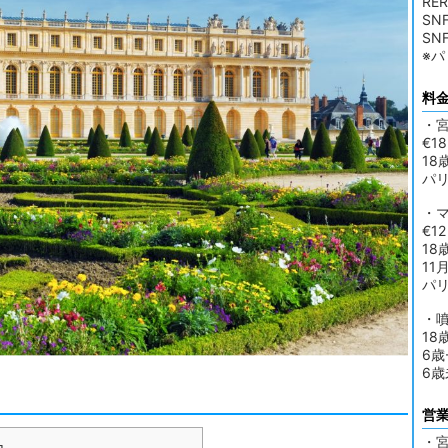
RER
SNF
SNF
※パ
料
・
€18
1
パ
・
€12
18
11
パ
・
18
6歳
6
営
・