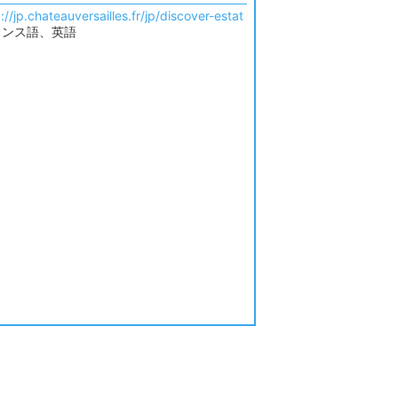
://jp.chateauversailles.fr/jp/discover-estat
ランス語、英語