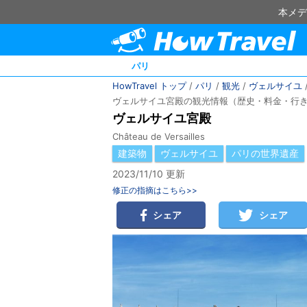
本メデ
パリ
HowTravel トップ
/
パリ
/
観光
/
ヴェルサイユ
ヴェルサイユ宮殿の観光情報（歴史・料金・行
ヴェルサイユ宮殿
Château de Versailles
建築物
ヴェルサイユ
パリの世界遺産
2023/11/10 更新
修正の指摘はこちら>>
シェア
シェア