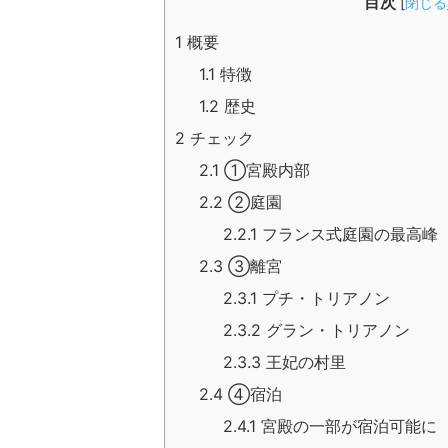
目次
[
閉じる
1
概要
1.1
特徴
1.2
歴史
2
チェック
2.1
①宮殿内部
2.2
②庭園
2.2.1
フランス式庭園の最高峰
2.3
③離宮
2.3.1
プチ・トリアノン
2.3.2
グラン・トリアノン
2.3.3
王妃の村里
2.4
④宿泊
2.4.1
宮殿の一部が宿泊可能に