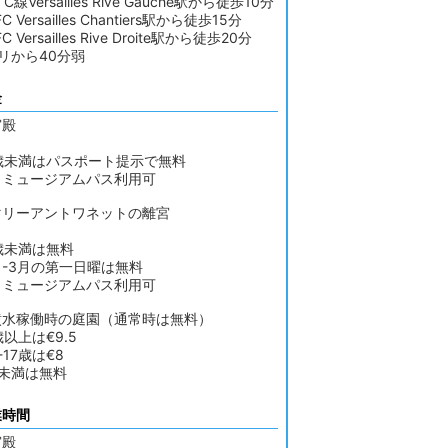
 C線Versailles Rive Gauche駅から徒歩10分
C Versailles Chantiers駅から徒歩15分
C Versailles Rive Droite駅から徒歩20分
リから40分弱
金
宮殿
8歳未満はパスポート提示で無料
リミュージアムパス利用可
マリーアントワネットの離宮
歳未満は無料
月-3月の第一日曜は無料
リミュージアムパス利用可
噴水稼働時の庭園（通常時は無料）
歳以上は€9.5
-17歳は€8
歳未満は無料
業時間
宮殿