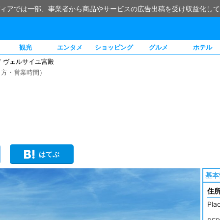
ィアでは一部、事業者から商品やサービスの広告出稿を受け収益化して
観光
エンタメ
ショッピング
グルメ
ホテル
/
ヴェルサイユ宮殿
き方・営業時間）
はてぶ
基本
住
Pla