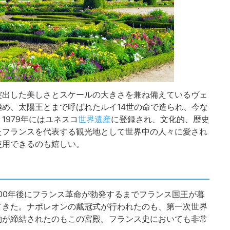
突出した美しさとスケールの大きさを兼ね備えているヴェ
め、太陽王とまで呼ばれたルイ14世の命で造られ、今な
1979年にはユネスコ
世界遺産
に登録され、文化的、歴史
たフランスを代表する観光地として世界中の人々に愛され
使用できるのも嬉しい。
100年後にフランス革命が勃発するまでフランス国王が暮
てきた。ナポレオンの戴冠式が行われたのも、第一次世界
約が締結されたのもこの宮殿。フランス史においても非常