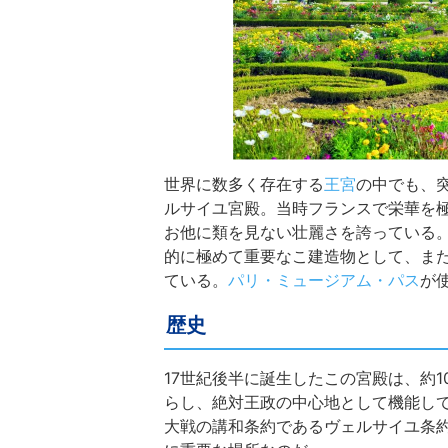
世界に数多く存在する
王宮
の中でも、
ルサイユ宮殿。当時フランスで栄華を極
お他に類を見ない壮麗さを誇っている。
的に極めて重要なこ建造物として、ま
ている。
パリ・ミュージアム・パス
が
歴史
17世紀後半に誕生したこの宮殿は、約
らし、絶対王政の中心地として機能し
大戦の講和条約であるヴェルサイユ条