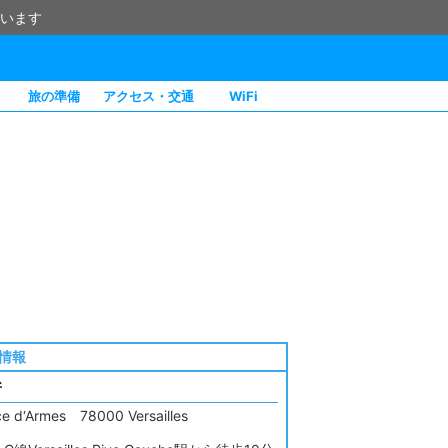
います
旅の準備
アクセス・交通
WiFi
情報
所
ce d‘Armes 78000 Versailles