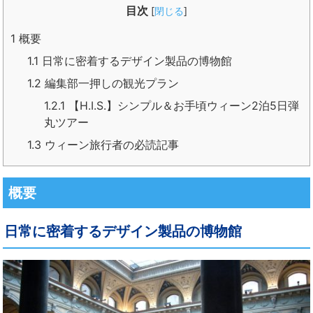
目次
[
閉じる
]
1
概要
1.1
日常に密着するデザイン製品の博物館
1.2
編集部一押しの観光プラン
1.2.1
【H.I.S.】シンプル＆お手頃ウィーン2泊5日弾
丸ツアー
1.3
ウィーン旅行者の必読記事
概要
日常に密着するデザイン製品の博物館