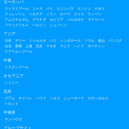
ヨーロッパ
ストラスブール
ニース
パリ
エジンバラ
ロンドン
ナポリ
フィレンツェ
ベネチア
ミラノ
ローマ
スイス
ウィーン
アムステルダム
グラナダ
セビリア
バルセロナ
マドリード
フランクフルト
ベルリン
ミュンヘン
アジア
日本
デリー
ジャカルタ
バリ
シンガポール
ソウル
釜山
バンコク
台北
香港
上海
北京
マカオ
マニラ
ハノイ
ホーチミン
クアラルンプール
中東
イスタンブール
オセアニア
シドニー
北米
グアム
サイパン
ハワイ
シカゴ
ニューヨーク
ロサンゼルス
トロント
中南米
サンパウロ
グループサイト