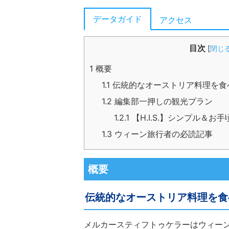
データガイド
アクセス
目次
[
閉じ
1
概要
1.1
伝統的なオーストリア料理を食
1.2
編集部一押しの観光プラン
1.2.1
【H.I.S.】シンプル＆お
1.3
ウィーン旅行者の必読記事
概要
伝統的なオーストリア料理を食
メルカースティフトゥケラーはウィー