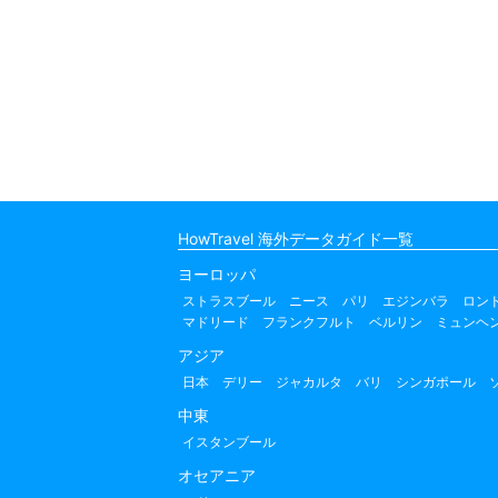
HowTravel 海外データガイド一覧
ヨーロッパ
ストラスブール
ニース
パリ
エジンバラ
ロン
マドリード
フランクフルト
ベルリン
ミュンヘ
アジア
日本
デリー
ジャカルタ
バリ
シンガポール
中東
イスタンブール
オセアニア