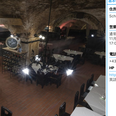
基本
住
Sch
営
通常
11
17:
電
+43
HP
http
英