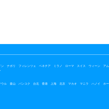
ドン
ナポリ
フィレンツェ
ベネチア
ミラノ
ローマ
スイス
ウィーン
アム
ン
ソウル
釜山
バンコク
台北
香港
上海
北京
マカオ
マニラ
ハノイ
ホー