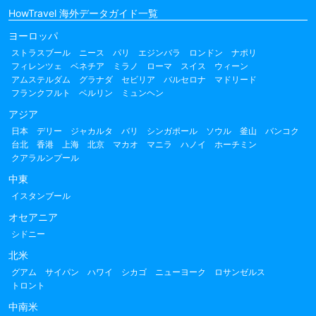
HowTravel 海外データガイド一覧
ヨーロッパ
ストラスブール
ニース
パリ
エジンバラ
ロンドン
ナポリ
フィレンツェ
ベネチア
ミラノ
ローマ
スイス
ウィーン
アムステルダム
グラナダ
セビリア
バルセロナ
マドリード
フランクフルト
ベルリン
ミュンヘン
アジア
日本
デリー
ジャカルタ
バリ
シンガポール
ソウル
釜山
バンコク
台北
香港
上海
北京
マカオ
マニラ
ハノイ
ホーチミン
クアラルンプール
中東
イスタンブール
オセアニア
シドニー
北米
グアム
サイパン
ハワイ
シカゴ
ニューヨーク
ロサンゼルス
トロント
中南米