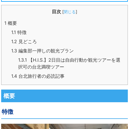
目次
[
閉じる
]
1
概要
1.1
特徴
1.2
見どころ
1.3
編集部一押しの観光プラン
1.3.1
【H.I.S.】2日目は自由行動か観光ツアーを選
択可の台北満喫ツアー
1.4
台北旅行者の必読記事
概要
特徴