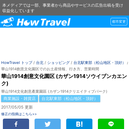
本メディアでは一部、事業者から商品やサービスの広告出稿を受け
収益化しています
都市変更
HowTravel トップ
/
台北
/
ショッピング
/
台北駅東部（松山地区・頂好）
華山1914創意文化園区でのお土産情報、行き方、営業時間
華山1914創意文化園区 (カザン1914ソウイブンカエン
ク)
華山1914文化創意產業園區 (カザン1914クリエイティブパーク)
商業施設・雑貨店
台北駅東部（松山地区・頂好）
2017/05/05 更新
修正の指摘はこちら>>