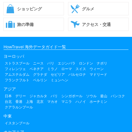
ショッピング
グルメ
旅の準備
アクセス・交通
HowTravel 海外データガイド一覧
ヨーロッパ
ストラスブール
ニース
パリ
エジンバラ
ロンドン
ナポリ
フィレンツェ
ベネチア
ミラノ
ローマ
スイス
ウィーン
アムステルダム
グラナダ
セビリア
バルセロナ
マドリード
フランクフルト
ベルリン
ミュンヘン
アジア
日本
デリー
ジャカルタ
バリ
シンガポール
ソウル
釜山
バンコク
台北
香港
上海
北京
マカオ
マニラ
ハノイ
ホーチミン
クアラルンプール
中東
イスタンブール
オセアニア