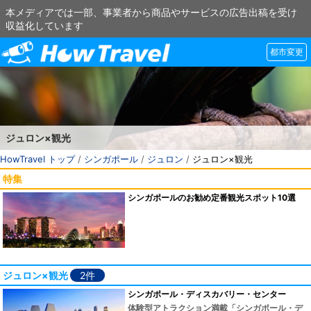
本メディアでは一部、事業者から商品やサービスの広告出稿を受け
収益化しています
都市変更
ジュロン×観光
HowTravel トップ
/
シンガポール
/
ジュロン
/
ジュロン×観光
特集
シンガポールのお勧め定番観光スポット10選
ジュロン×観光
2件
シンガポール・ディスカバリー・センター
体験型アトラクション満載「シンガポール・デ