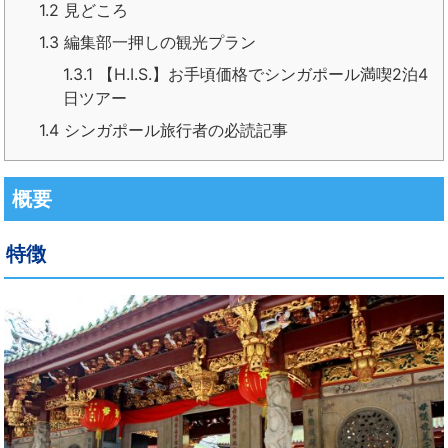
1.2
見どころ
1.3
編集部一押しの観光プラン
1.3.1
【H.I.S.】お手頃価格でシンガポール満喫2泊4
日ツアー
1.4
シンガポール旅行者の必読記事
概要
特徴