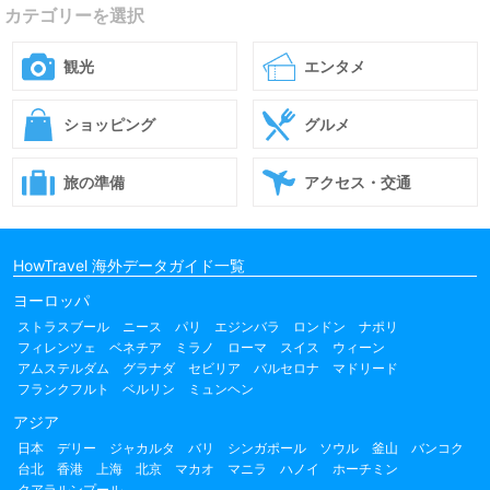
カテゴリーを選択
観光
エンタメ
ショッピング
グルメ
旅の準備
アクセス・交通
HowTravel 海外データガイド一覧
ヨーロッパ
ストラスブール
ニース
パリ
エジンバラ
ロンドン
ナポリ
フィレンツェ
ベネチア
ミラノ
ローマ
スイス
ウィーン
アムステルダム
グラナダ
セビリア
バルセロナ
マドリード
フランクフルト
ベルリン
ミュンヘン
アジア
日本
デリー
ジャカルタ
バリ
シンガポール
ソウル
釜山
バンコク
台北
香港
上海
北京
マカオ
マニラ
ハノイ
ホーチミン
クアラルンプール