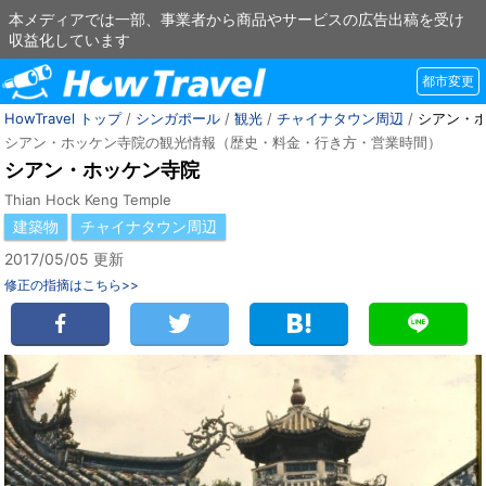
本メディアでは一部、事業者から商品やサービスの広告出稿を受け
収益化しています
都市変更
HowTravel トップ
/
シンガポール
/
観光
/
チャイナタウン周辺
/
シアン・
シアン・ホッケン寺院の観光情報（歴史・料金・行き方・営業時間）
シアン・ホッケン寺院
Thian Hock Keng Temple
建築物
チャイナタウン周辺
2017/05/05 更新
修正の指摘はこちら>>