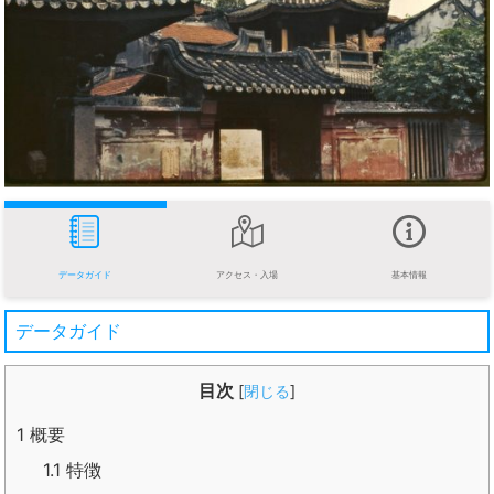
データガイド
アクセス・入場
基本情報
データガイド
目次
[
閉じる
]
1
概要
1.1
特徴