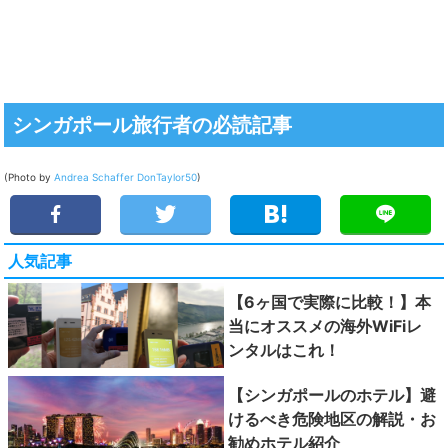
シンガポール旅行者の必読記事
(Photo by
Andrea Schaffer
DonTaylor50
)
人気記事
【6ヶ国で実際に比較！】本
当にオススメの海外WiFiレ
ンタルはこれ！
【シンガポールのホテル】避
けるべき危険地区の解説・お
勧めホテル紹介