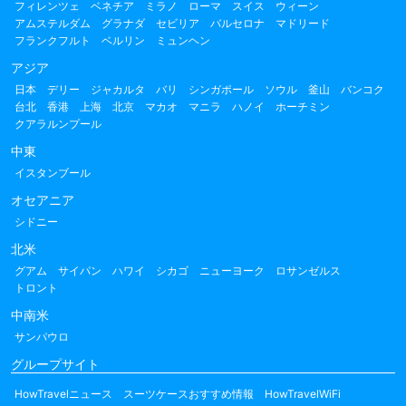
フィレンツェ
ベネチア
ミラノ
ローマ
スイス
ウィーン
アムステルダム
グラナダ
セビリア
バルセロナ
マドリード
フランクフルト
ベルリン
ミュンヘン
アジア
日本
デリー
ジャカルタ
バリ
シンガポール
ソウル
釜山
バンコク
台北
香港
上海
北京
マカオ
マニラ
ハノイ
ホーチミン
クアラルンプール
中東
イスタンブール
オセアニア
シドニー
北米
グアム
サイパン
ハワイ
シカゴ
ニューヨーク
ロサンゼルス
トロント
中南米
サンパウロ
グループサイト
HowTravelニュース
スーツケースおすすめ情報
HowTravelWiFi