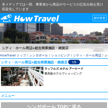
本メディアでは一部、事業者から商品やサービスの広告出稿を受け
収益化しています
都市変更
シティ・ホール周辺×総合商業施設・雑貨店
HowTravel トップ
/
シンガポール
/
ショッピング
/
シティ・ホール周辺
/
シ
シティ・ホール周辺×総合商業施設・雑貨店
1件
ラッフルズ ホテル アーケード
最高級ホテルでショッピング
メニュー
シンガポール TOPに戻る