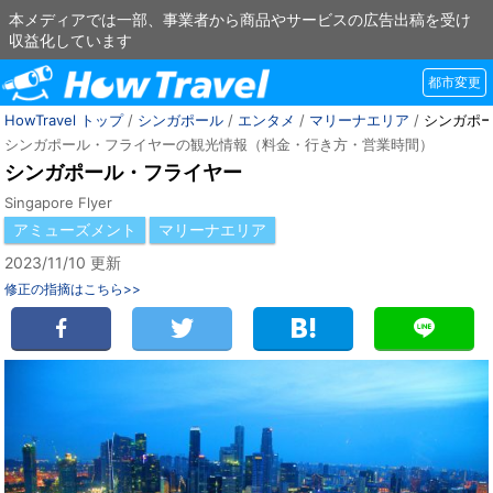
本メディアでは一部、事業者から商品やサービスの広告出稿を受け
収益化しています
都市変更
HowTravel トップ
/
シンガポール
/
エンタメ
/
マリーナエリア
/
シンガポ
シンガポール・フライヤーの観光情報（料金・行き方・営業時間）
シンガポール・フライヤー
Singapore Flyer
アミューズメント
マリーナエリア
2023/11/10 更新
修正の指摘はこちら>>