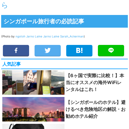
ら
シンガポール旅行者の必読記事
(Photo by
ngotoh
Jarno Laine
Jarno Laine
Sarah_Ackerman
)
人気記事
【6ヶ国で実際に比較！】本
当にオススメの海外WiFiレ
ンタルはこれ！
【シンガポールのホテル】避
けるべき危険地区の解説・お
勧めホテル紹介