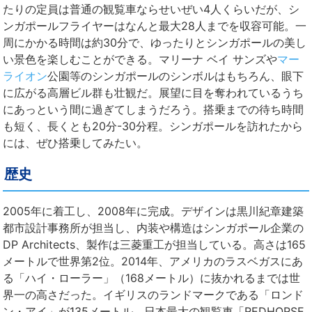
たりの定員は普通の観覧車ならせいぜい4人くらいだが、シ
ンガポールフライヤーはなんと最大28人までを収容可能。一
周にかかる時間は約30分で、ゆったりとシンガポールの美し
い景色を楽しむことができる。マリーナ ベイ サンズや
マー
ライオン
公園等のシンガポールのシンボルはもちろん、眼下
に広がる高層ビル群も壮観だ。展望に目を奪われているうち
にあっという間に過ぎてしまうだろう。搭乗までの待ち時間
も短く、長くとも20分-30分程。シンガポールを訪れたから
には、ぜひ搭乗してみたい。
歴史
2005年に着工し、2008年に完成。デザインは黒川紀章建築
都市設計事務所が担当し、内装や構造はシンガポール企業の
DP Architects、製作は三菱重工が担当している。高さは165
メートルで世界第2位。2014年、アメリカのラスベガスにあ
る「ハイ・ローラー」（168メートル）に抜かれるまでは世
界一の高さだった。イギリスのランドマークである「ロンド
ン・アイ」が135メートル、日本最大の観覧車「REDHORSE