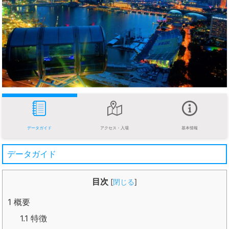
データガイド
アクセス・入場
基本情報
データガイド
目次
[
閉じる
]
1
概要
1.1
特徴