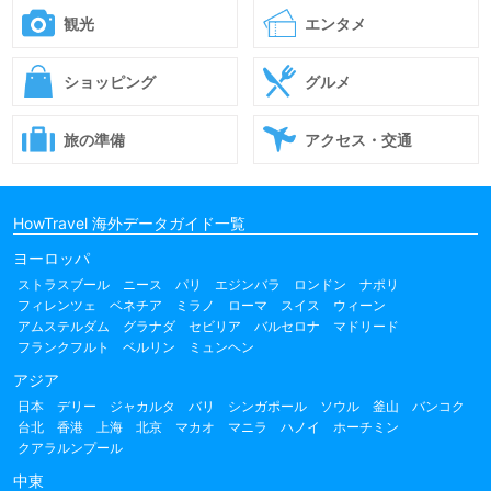
観光
エンタメ
ショッピング
グルメ
旅の準備
アクセス・交通
HowTravel 海外データガイド一覧
ヨーロッパ
ストラスブール
ニース
パリ
エジンバラ
ロンドン
ナポリ
フィレンツェ
ベネチア
ミラノ
ローマ
スイス
ウィーン
アムステルダム
グラナダ
セビリア
バルセロナ
マドリード
フランクフルト
ベルリン
ミュンヘン
アジア
日本
デリー
ジャカルタ
バリ
シンガポール
ソウル
釜山
バンコク
台北
香港
上海
北京
マカオ
マニラ
ハノイ
ホーチミン
クアラルンプール
中東