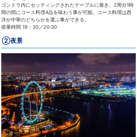
ゴンドラ内にセッティングされたテーブルに着き、2周分1時
間の間にコース料理4品を味わう事が可能。コース料理は西
洋か中華のどちらかを選ぶ事ができる。
搭乗時間 19：30／20:30
②夜景