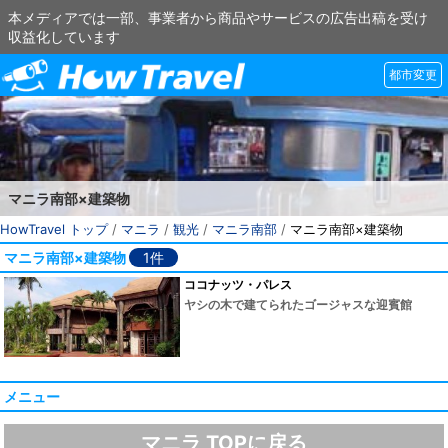
本メディアでは一部、事業者から商品やサービスの広告出稿を受け
収益化しています
都市変更
マニラ南部×建築物
HowTravel トップ
/
マニラ
/
観光
/
マニラ南部
/
マニラ南部×建築物
マニラ南部×建築物
1件
ココナッツ・パレス
ヤシの木で建てられたゴージャスな迎賓館
メニュー
マニラ TOPに戻る