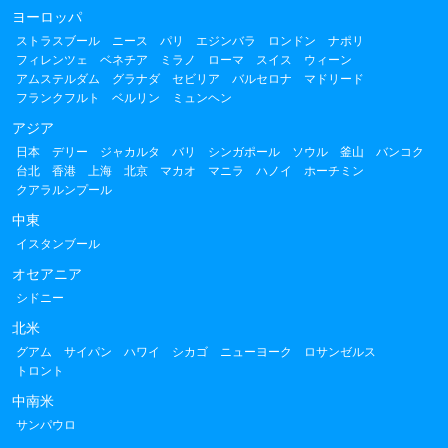
ヨーロッパ
ストラスブール
ニース
パリ
エジンバラ
ロンドン
ナポリ
フィレンツェ
ベネチア
ミラノ
ローマ
スイス
ウィーン
アムステルダム
グラナダ
セビリア
バルセロナ
マドリード
フランクフルト
ベルリン
ミュンヘン
アジア
日本
デリー
ジャカルタ
バリ
シンガポール
ソウル
釜山
バンコク
台北
香港
上海
北京
マカオ
マニラ
ハノイ
ホーチミン
クアラルンプール
中東
イスタンブール
オセアニア
シドニー
北米
グアム
サイパン
ハワイ
シカゴ
ニューヨーク
ロサンゼルス
トロント
中南米
サンパウロ