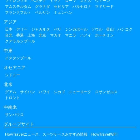
フィレンツェ
ベネチア
ミラノ
ローマ
スイス
ウィーン
アムステルダム
グラナダ
セビリア
バルセロナ
マドリード
フランクフルト
ベルリン
ミュンヘン
アジア
日本
デリー
ジャカルタ
バリ
シンガポール
ソウル
釜山
バンコク
台北
香港
上海
北京
マカオ
マニラ
ハノイ
ホーチミン
クアラルンプール
中東
イスタンブール
オセアニア
シドニー
北米
グアム
サイパン
ハワイ
シカゴ
ニューヨーク
ロサンゼルス
トロント
中南米
サンパウロ
グループサイト
HowTravelニュース
スーツケースおすすめ情報
HowTravelWiFi