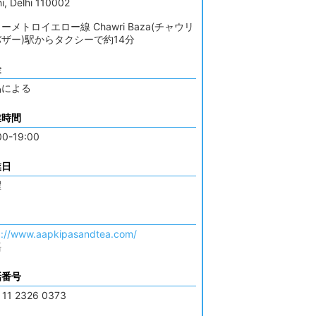
hi, Delhi 110002
ーメトロイエロー線 Chawri Baza(チャウリ
ザー)駅からタクシーで約14分
金
品による
業時間
00-19:00
業日
曜
p://www.aapkipasandtea.com/
語
話番号
 11 2326 0373