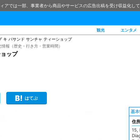
ィアでは一部、事業者から商品やサービスの広告出稿を受け収益化して
観光
エンタメ
プ キ パサンド サンチャ ティーショップ
観光情報（歴史・行き方・営業時間）
ショップ
はてぶ
基本
住
15,
Dia