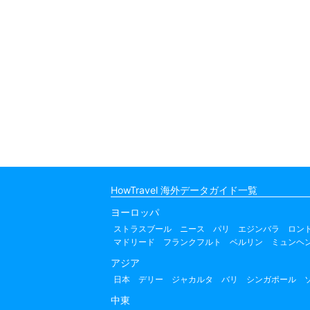
HowTravel 海外データガイド一覧
ヨーロッパ
ストラスブール
ニース
パリ
エジンバラ
ロン
マドリード
フランクフルト
ベルリン
ミュンヘ
アジア
日本
デリー
ジャカルタ
バリ
シンガポール
中東