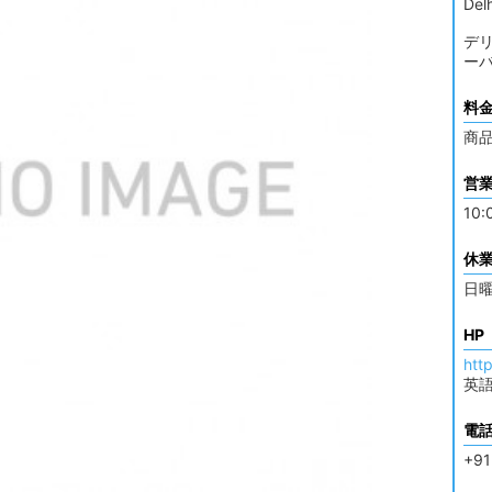
Del
デリ
ーバ
料
商
営
10:
休
日
HP
htt
英
電
+91