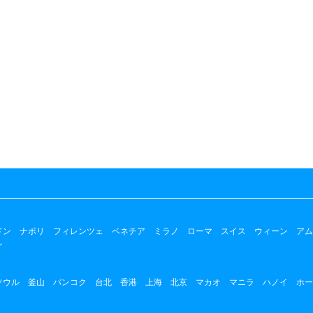
ドン
ナポリ
フィレンツェ
ベネチア
ミラノ
ローマ
スイス
ウィーン
アム
ン
ソウル
釜山
バンコク
台北
香港
上海
北京
マカオ
マニラ
ハノイ
ホー