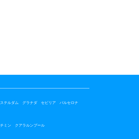
ステルダム
グラナダ
セビリア
バルセロナ
チミン
クアラルンプール