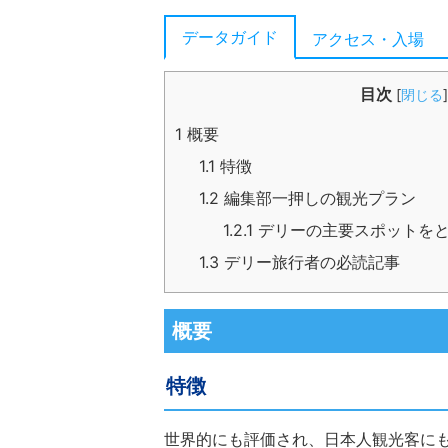
データガイド
アクセス・入場
目次
[
閉じる
]
1
概要
1.1
特徴
1.2
編集部一押しの観光プラン
1.2.1
デリーの主要スポットをと
1.3
デリー旅行者の必読記事
概要
特徴
世界的にも評価され、日本人観光客にも